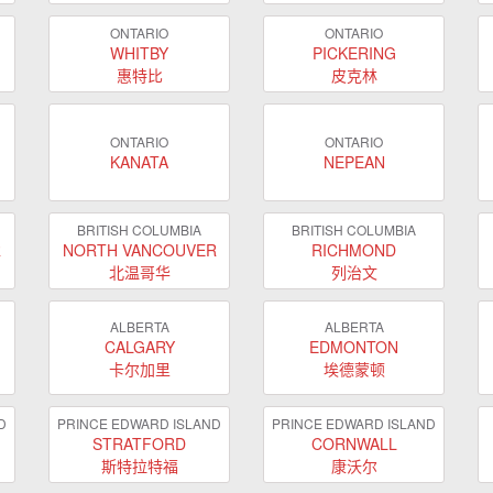
ONTARIO
ONTARIO
WHITBY
PICKERING
惠特比
皮克林
ONTARIO
ONTARIO
KANATA
NEPEAN
BRITISH COLUMBIA
BRITISH COLUMBIA
R
NORTH VANCOUVER
RICHMOND
北温哥华
列治文
ALBERTA
ALBERTA
CALGARY
EDMONTON
卡尔加里
埃德蒙顿
D
PRINCE EDWARD ISLAND
PRINCE EDWARD ISLAND
STRATFORD
CORNWALL
斯特拉特福
康沃尔