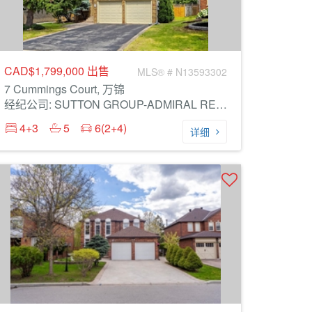
CAD$1,799,000
出售
MLS® # N13593302
7 Cummings Court, 万锦
经纪公司: SUTTON GROUP-ADMIRAL REALTY INC.
4+3
5
6(2+4)
详细