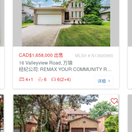
CAD$1,658,000
出售
MLS® # N13600980
16 Valleyview Road, 万锦
经纪公司: REMAX YOUR COMMUNITY REALTY
4+1
6
6(2+4)
详细