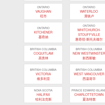
ONTARIO
ONTARIO
VAUGHAN
WATERLOO
旺市
滑铁卢
ONTARIO
ONTARIO
WHITCHURCH-
KITCHENER
STOUFFVILLE
基奇纳
惠奇彻-斯托夫维尔
BRITISH COLUMBIA
BRITISH COLUMBIA
COQUITLAM
NEW WESTMINSTE
高贵林
新西斯敏
BRITISH COLUMBIA
BRITISH COLUMBIA
VICTORIA
WEST VANCOUVER
维多利亚
西温哥华
NOVA SCOTIA
PRINCE EDWARD ISLAN
HALIFAX
CHARLOTTETOWN
哈利法克斯
夏洛特敦