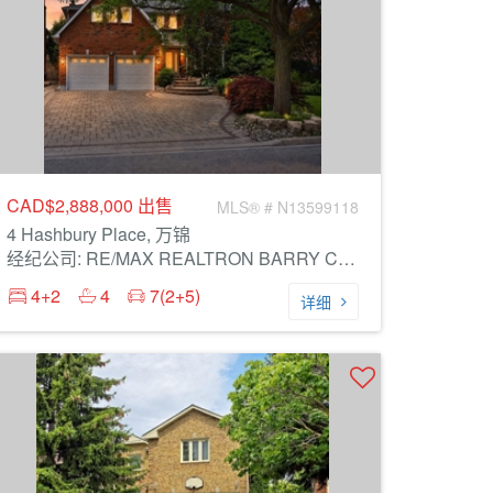
CAD$2,888,000
出售
MLS® # N13599118
4 Hashbury Place, 万锦
经纪公司: RE/MAX REALTRON BARRY COHEN HOMES INC.
4+2
4
7(2+5)
详细