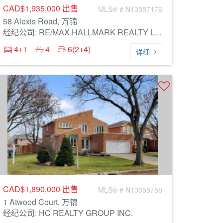
CAD$1,935,000
出售
MLS® # N13557176
58 Alexis Road, 万锦
经纪公司: RE/MAX HALLMARK REALTY LTD.
4+1
4
6(2+4)
详细
CAD$1,890,000
出售
MLS® # N13055758
1 Atwood Court, 万锦
经纪公司: HC REALTY GROUP INC.