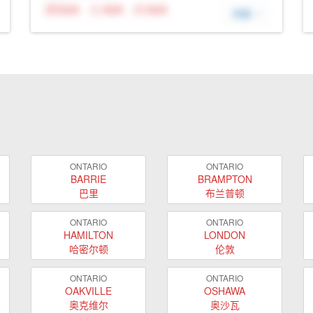
N/A
N/A
N/A
详细
ONTARIO
ONTARIO
BARRIE
BRAMPTON
巴里
布兰普顿
ONTARIO
ONTARIO
HAMILTON
LONDON
哈密尔顿
伦敦
ONTARIO
ONTARIO
OAKVILLE
OSHAWA
奥克维尔
奥沙瓦