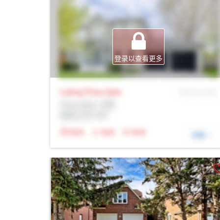
登录以查看更多
Listing Price
Sale
MLS® # SID
Prop Addr, 万锦
经纪公司: Rltr
N/A
N/A
N/A
详细