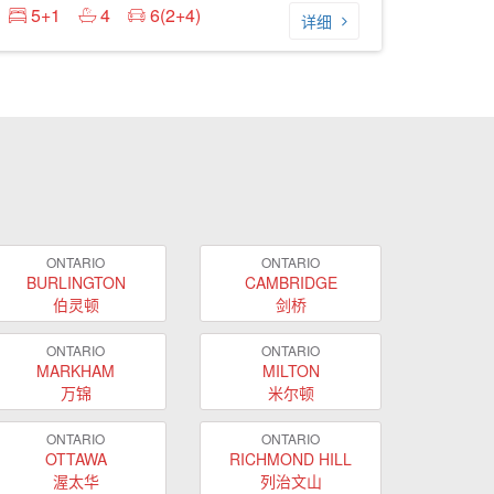
5+1
4
6(2+4)
详细
ONTARIO
ONTARIO
BURLINGTON
CAMBRIDGE
伯灵顿
剑桥
ONTARIO
ONTARIO
MARKHAM
MILTON
万锦
米尔顿
ONTARIO
ONTARIO
OTTAWA
RICHMOND HILL
渥太华
列治文山