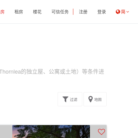
买房
租房
楼花
可信任务
注册
登录
简
hornlea的独立屋、公寓或土地）等条件进
过滤
地图