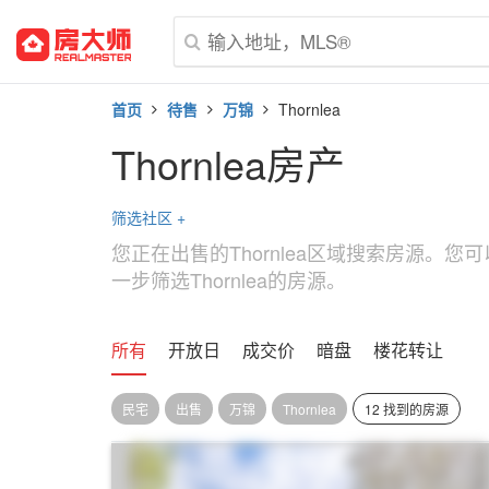
首页
待售
万锦
Thornlea
Thornlea房产
筛选社区
+
您正在出售的Thornlea区域搜索房源。
一步筛选Thornlea的房源。
所有
开放日
成交价
暗盘
楼花转让
民宅
出售
万锦
Thornlea
12 找到的房源