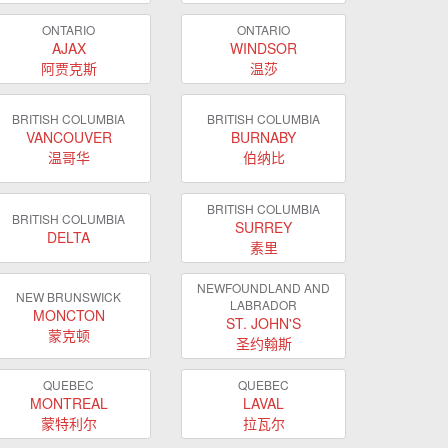
ONTARIO
ONTARIO
AJAX
WINDSOR
阿贾克斯
温莎
BRITISH COLUMBIA
BRITISH COLUMBIA
VANCOUVER
BURNABY
温哥华
伯纳比
BRITISH COLUMBIA
BRITISH COLUMBIA
SURREY
DELTA
素里
NEWFOUNDLAND AND
NEW BRUNSWICK
LABRADOR
MONCTON
ST. JOHN'S
蒙克顿
圣约翰斯
QUEBEC
QUEBEC
MONTREAL
LAVAL
蒙特利尔
拉瓦尔