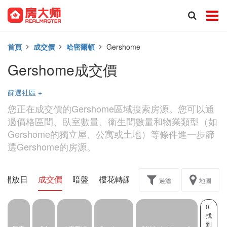
首頁
成交價
哈密爾頓
Gershome
Gershome成交價
篩選社區
+
您正在成交價的Gershome區域搜索房源。您可以通
過價格區間、臥室數量、衛生間數量和物業類型（如
Gershome的獨立屋、公寓或土地）等條件進一步篩
選Gershome的房源。
開放日
成交價
暗盤
樓花轉讓
過濾
地圖
0
找
到