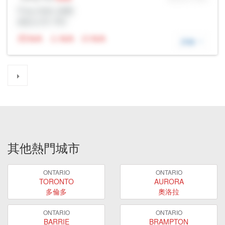
Prop Addr, 劍橋
經紀公司: Rltr
N/A
N/A
N/A
詳細
其他熱門城市
ONTARIO
ONTARIO
TORONTO
AURORA
多倫多
奧洛拉
ONTARIO
ONTARIO
BARRIE
BRAMPTON