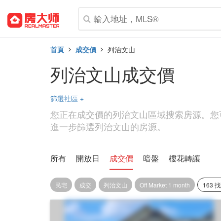
首頁
成交價
列治文山
列治文山成交價
篩選社區
+
您正在成交價的列治文山區域搜索房源。您
進一步篩選列治文山的房源。
所有
開放日
成交價
暗盤
樓花轉讓
民宅
成交
列治文山
Off Market 1 month
163