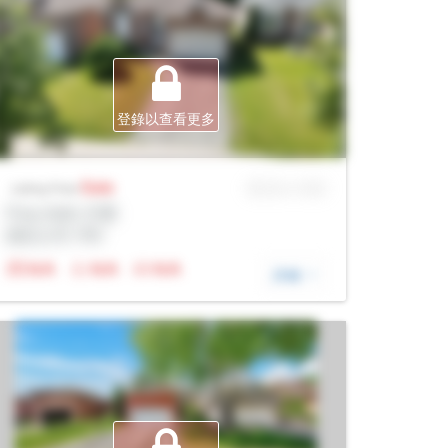
登錄以查看更多
Sale
MLS® # SID
Listing Price
Prop Addr, 巴裏
經紀公司: Rltr
N/A
N/A
N/A
詳細