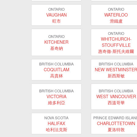
ONTARIO
ONTARIO
VAUGHAN
WATERLOO
旺市
滑鐵盧
ONTARIO
ONTARIO
WHITCHURCH-
KITCHENER
STOUFFVILLE
基奇納
惠奇徹-斯托夫維爾
BRITISH COLUMBIA
BRITISH COLUMBIA
COQUITLAM
NEW WESTMINSTE
高貴林
新西斯敏
BRITISH COLUMBIA
BRITISH COLUMBIA
VICTORIA
WEST VANCOUVER
維多利亞
西溫哥華
NOVA SCOTIA
PRINCE EDWARD ISLAN
HALIFAX
CHARLOTTETOWN
哈利法克斯
夏洛特敦