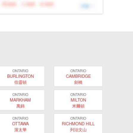
N/A
N/A
N/A
詳細
ONTARIO
ONTARIO
BURLINGTON
CAMBRIDGE
伯靈頓
劍橋
ONTARIO
ONTARIO
MARKHAM
MILTON
萬錦
米爾頓
ONTARIO
ONTARIO
OTTAWA
RICHMOND HILL
渥太華
列治文山