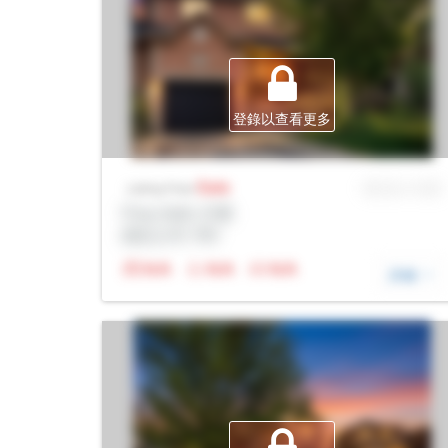
登錄以查看更多
Sale
MLS® # SID
Listing Price
Prop Addr, 巴裏
經紀公司: Rltr
N/A
N/A
N/A
詳細