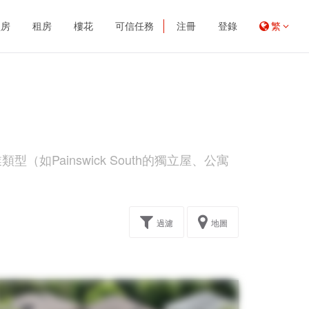
買房
租房
樓花
可信任務
注冊
登錄
繁
如Painswick South的獨立屋、公寓
過濾
地圖