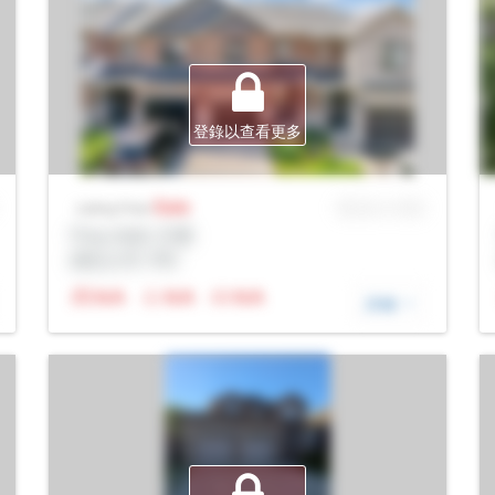
登錄以查看更多
Sale
MLS® # SID
Listing Price
Prop Addr, 巴裏
經紀公司: Rltr
N/A
N/A
N/A
詳細