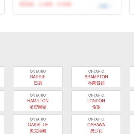
N/A
N/A
N/A
詳細
ONTARIO
ONTARIO
BARRIE
BRAMPTON
巴裏
布蘭普頓
ONTARIO
ONTARIO
HAMILTON
LONDON
哈密爾頓
倫敦
ONTARIO
ONTARIO
OAKVILLE
OSHAWA
奧克維爾
奧沙瓦