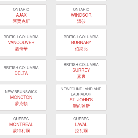
ONTARIO
ONTARIO
AJAX
WINDSOR
阿賈克斯
溫莎
BRITISH COLUMBIA
BRITISH COLUMBIA
VANCOUVER
BURNABY
溫哥華
伯納比
BRITISH COLUMBIA
BRITISH COLUMBIA
SURREY
DELTA
素裏
NEWFOUNDLAND AND
NEW BRUNSWICK
LABRADOR
MONCTON
ST. JOHN'S
蒙克頓
聖約翰斯
QUEBEC
QUEBEC
MONTREAL
LAVAL
蒙特利爾
拉瓦爾