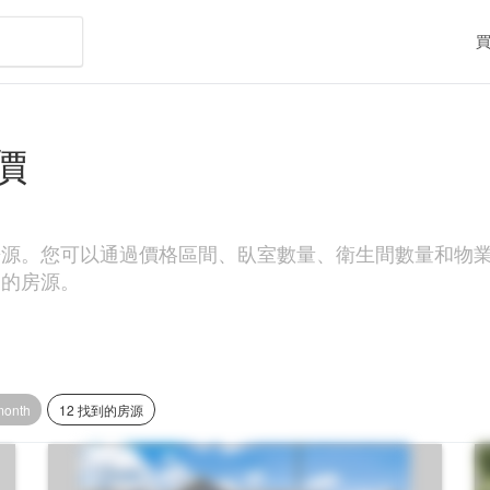
交價
域搜索房源。您可以通過價格區間、臥室數量、衛生間數量和物業類型（
th的房源。
month
12 找到的房源