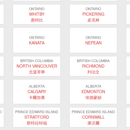
ONTARIO
ONTARIO
WHITBY
PICKERING
惠特比
皮克林
ONTARIO
ONTARIO
KANATA
NEPEAN
BRITISH COLUMBIA
BRITISH COLUMBIA
R
NORTH VANCOUVER
RICHMOND
北溫哥華
列治文
ALBERTA
ALBERTA
CALGARY
EDMONTON
卡爾加裏
埃德蒙頓
D
PRINCE EDWARD ISLAND
PRINCE EDWARD ISLAND
STRATFORD
CORNWALL
斯特拉特福
康沃爾