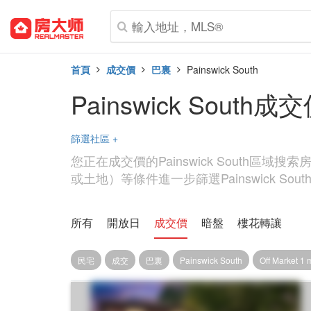
首頁
成交價
巴裏
Painswick South
Painswick South成
篩選社區
+
您正在成交價的Painswick South區
或土地）等條件進一步篩選Painswick Sou
所有
開放日
成交價
暗盤
樓花轉讓
民宅
成交
巴裏
Painswick South
Off Market 1 