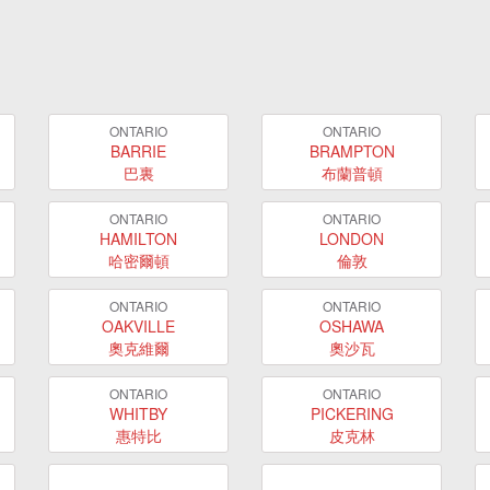
ONTARIO
ONTARIO
BARRIE
BRAMPTON
巴裏
布蘭普頓
ONTARIO
ONTARIO
HAMILTON
LONDON
哈密爾頓
倫敦
ONTARIO
ONTARIO
OAKVILLE
OSHAWA
奧克維爾
奧沙瓦
ONTARIO
ONTARIO
WHITBY
PICKERING
惠特比
皮克林