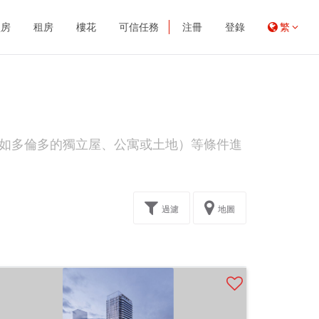
買房
租房
樓花
可信任務
注冊
登錄
繁
如多倫多的獨立屋、公寓或土地）等條件進
過濾
地圖