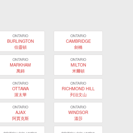
ONTARIO
ONTARIO
BURLINGTON
CAMBRIDGE
伯靈頓
劍橋
ONTARIO
ONTARIO
MARKHAM
MILTON
萬錦
米爾頓
ONTARIO
ONTARIO
OTTAWA
RICHMOND HILL
渥太華
列治文山
ONTARIO
ONTARIO
AJAX
WINDSOR
阿賈克斯
溫莎