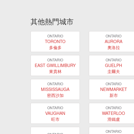
其他熱門城市
ONTARIO
ONTARIO
TORONTO
AURORA
多倫多
奧洛拉
ONTARIO
ONTARIO
EAST GWILLIMBURY
GUELPH
東貴林
圭爾夫
ONTARIO
ONTARIO
MISSISSAUGA
NEWMARKET
密西沙加
新市
ONTARIO
ONTARIO
VAUGHAN
WATERLOO
旺市
滑鐵盧
ONTARIO