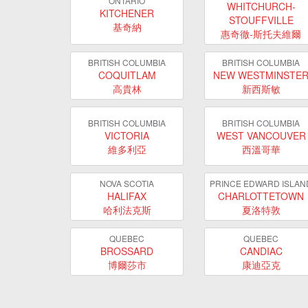
ONTARIO
WHITCHURCH-
KITCHENER
STOUFFVILLE
基奇納
惠奇徹-斯托夫維爾
BRITISH COLUMBIA
BRITISH COLUMBIA
COQUITLAM
NEW WESTMINSTE
高貴林
新西斯敏
BRITISH COLUMBIA
BRITISH COLUMBIA
VICTORIA
WEST VANCOUVER
維多利亞
西溫哥華
NOVA SCOTIA
PRINCE EDWARD ISLAN
HALIFAX
CHARLOTTETOWN
哈利法克斯
夏洛特敦
QUEBEC
QUEBEC
BROSSARD
CANDIAC
博爾莎市
康迪亞克