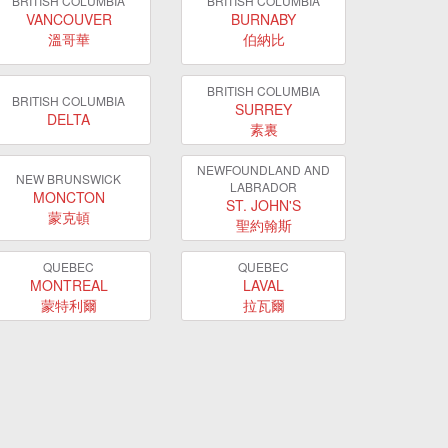
BRITISH COLUMBIA
BRITISH COLUMBIA
VANCOUVER
BURNABY
溫哥華
伯納比
BRITISH COLUMBIA
BRITISH COLUMBIA
SURREY
DELTA
素裏
NEWFOUNDLAND AND
NEW BRUNSWICK
LABRADOR
MONCTON
ST. JOHN'S
蒙克頓
聖約翰斯
QUEBEC
QUEBEC
MONTREAL
LAVAL
蒙特利爾
拉瓦爾