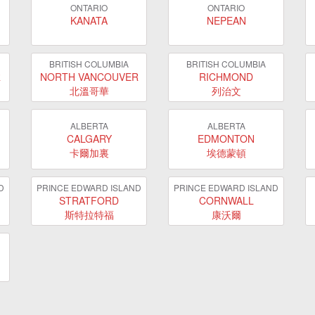
ONTARIO
ONTARIO
KANATA
NEPEAN
BRITISH COLUMBIA
BRITISH COLUMBIA
R
NORTH VANCOUVER
RICHMOND
北溫哥華
列治文
ALBERTA
ALBERTA
CALGARY
EDMONTON
卡爾加裏
埃德蒙頓
D
PRINCE EDWARD ISLAND
PRINCE EDWARD ISLAND
STRATFORD
CORNWALL
斯特拉特福
康沃爾