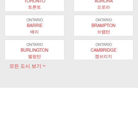
TORONTO
AURORA
토론토
오로라
ONTARIO
ONTARIO
BARRIE
BRAMPTON
배리
브램턴
ONTARIO
ONTARIO
BURLINGTON
CAMBRIDGE
벌링턴
캠브리지
모든 도시 보기
ONTARIO
ONTARIO
EAST GWILLIMBURY
GUELPH
이스트 궬린버리
궬프
ONTARIO
ONTARIO
HAMILTON
LONDON
해밀턴
런던
ONTARIO
ONTARIO
MARKHAM
MILTON
마캄
밀턴