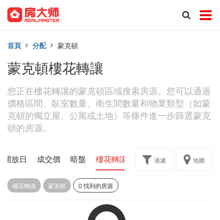
首頁
分配
蒙克頓
蒙克頓樓花轉讓
您正在樓花轉讓的蒙克頓區域搜索房源。您可以通過
價格區間、臥室數量、衛生間數量和物業類型（如蒙
克頓的獨立屋、公寓或土地）等條件進一步篩選蒙克
頓的房源。
開放日
成交價
暗盤
樓花轉讓
過濾
地圖
樓花轉讓
蒙克頓
0 找到的房源