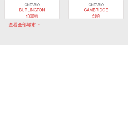
ONTARIO
ONTARIO
BURLINGTON
CAMBRIDGE
伯靈頓
劍橋
查看全部城市
ONTARIO
ONTARIO
EAST GWILLIMBURY
GUELPH
東貴林
圭爾夫
ONTARIO
ONTARIO
HAMILTON
LONDON
哈密爾頓
倫敦
ONTARIO
ONTARIO
MARKHAM
MILTON
萬錦
米爾頓
ONTARIO
ONTARIO
MISSISSAUGA
NEWMARKET
密西沙加
新市
ONTARIO
ONTARIO
OAKVILLE
OSHAWA