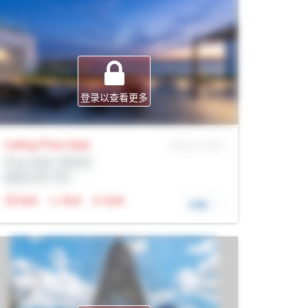
登录以查看更多
Listing Price
Sale
MLS® # SID
Prop Addr, 多伦多
经纪公司: Rltr
N/A
N/A
N/A
详细