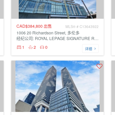
CAD$384,800
出售
MLS® # C13643922
1006 20 Richardson Street, 多伦多
经纪公司: ROYAL LEPAGE SIGNATURE REALTY
1
2
0
详细