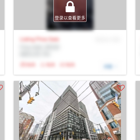
登录以查看更多
Listing Price
Sale
MLS® # SID
Prop Addr, 多伦多
经纪公司: Rltr
N/A
N/A
N/A
详细