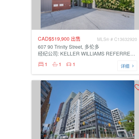
CAD$519,900
出售
MLS® # C13632920
607 90 Trinity Street, 多伦多
经纪公司: KELLER WILLIAMS REFERRED URBAN REALTY
1
1
1
详细