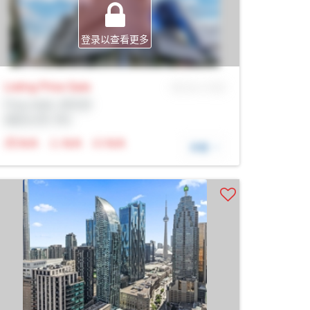
登录以查看更多
Listing Price
Sale
MLS® # SID
Prop Addr, 多伦多
经纪公司: Rltr
N/A
N/A
N/A
详细