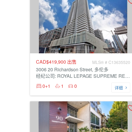
CAD$419,900
出售
MLS® # C13635520
3006 20 Richardson Street, 多伦多
经纪公司: ROYAL LEPAGE SUPREME REALTY
0+1
1
0
详细