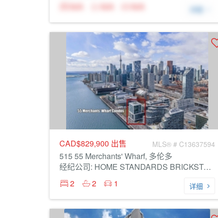
N/A
N/A
N/A
详细
CAD$829,900
出售
MLS® # C13637594
515 55 Merchants' Wharf, 多伦多
经纪公司: HOME STANDARDS BRICKSTONE REALTY
2
2
1
详细