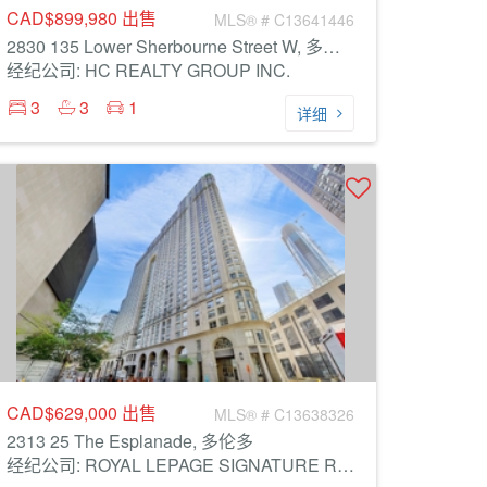
CAD$899,980
出售
MLS® # C13641446
2830 135 Lower Sherbourne Street W, 多伦多
经纪公司: HC REALTY GROUP INC.
3
3
1
详细
CAD$629,000
出售
MLS® # C13638326
2313 25 The Esplanade, 多伦多
经纪公司: ROYAL LEPAGE SIGNATURE REALTY