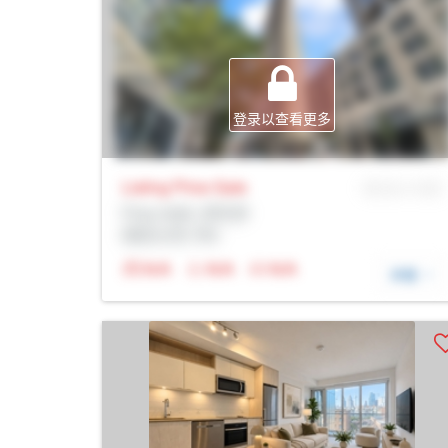
登录以查看更多
Listing Price
Sale
MLS® # SID
Prop Addr, 多伦多
经纪公司: Rltr
N/A
N/A
N/A
详细