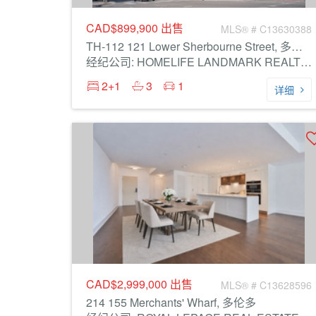
CAD$899,900
出售
MLS® # C13630388
TH-112 121 Lower Sherbourne Street, 多伦多
经纪公司: HOMELIFE LANDMARK REALTY INC.
2+1
3
1
详细
CAD$2,999,000
出售
MLS® # C13628596
214 155 Merchants' Wharf, 多伦多