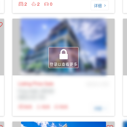
2
2
0
详细
登录以查看更多
Listing Price
Sale
MLS® # SID
Prop Addr, 多伦多
经纪公司: Rltr
N/A
N/A
N/A
详细