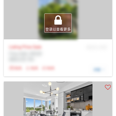
登录以查看更多
Listing Price
Sale
MLS® # SID
Prop Addr, 多伦多
经纪公司: Rltr
N/A
N/A
N/A
详细