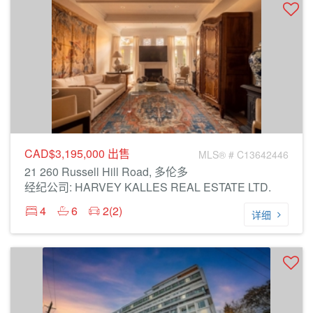
CAD$3,195,000
出售
MLS® # C13642446
21 260 Russell Hill Road, 多伦多
经纪公司: HARVEY KALLES REAL ESTATE LTD.
4
6
2(2)
详细