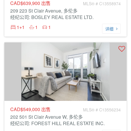
CAD$639,900
出售
MLS® # C13558974
209 223 St Clair Avenue, 多伦多
经纪公司: BOSLEY REAL ESTATE LTD.
1+1
1
1
详细
CAD$549,000
出售
MLS® # C13556234
202 501 St Clair Avenue W, 多伦多
经纪公司: FOREST HILL REAL ESTATE INC.