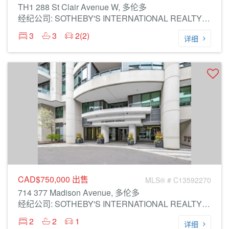
TH1 288 St Clair Avenue W, 多伦多
经纪公司: SOTHEBY'S INTERNATIONAL REALTY CANADA
3
3
2(2)
详细
CAD$750,000
出售
MLS® # C13592270
714 377 Madison Avenue, 多伦多
经纪公司: SOTHEBY'S INTERNATIONAL REALTY CANADA
2
2
1
详细