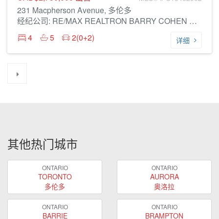
231 Macpherson Avenue, 多伦多
经纪公司: RE/MAX REALTRON BARRY COHEN HOMES INC.
4
5
2(0+2)
详细
其他热门城市
ONTARIO
ONTARIO
TORONTO
AURORA
多伦多
奥洛拉
ONTARIO
ONTARIO
BARRIE
BRAMPTON