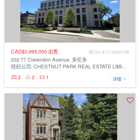
CAD$3,995,000
出售
MLS® # C13489738
202 77 Clarendon Avenue, 多伦多
经纪公司: CHESTNUT PARK REAL ESTATE LIMITED
2
2
1
详细