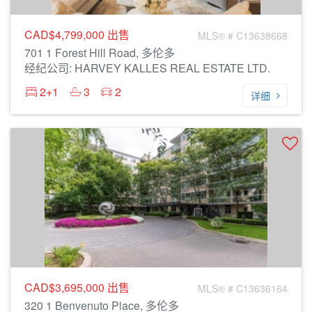
CAD$4,799,000
出售
MLS® # C13638668
701 1 Forest Hill Road, 多伦多
经纪公司: HARVEY KALLES REAL ESTATE LTD.
2+1
3
2
详细
CAD$3,695,000
出售
MLS® # C13636164
320 1 Benvenuto Place, 多伦多