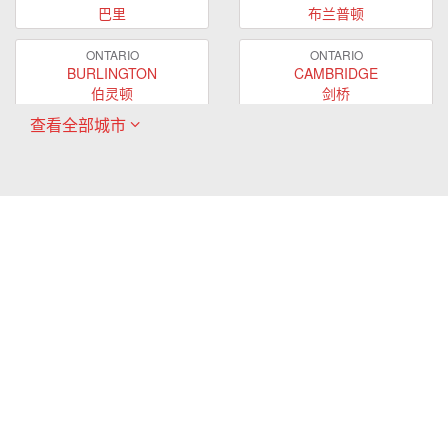
巴里
布兰普顿
ONTARIO
ONTARIO
BURLINGTON
CAMBRIDGE
伯灵顿
剑桥
查看全部城市
ONTARIO
ONTARIO
EAST GWILLIMBURY
GUELPH
东贵林
圭尔夫
ONTARIO
ONTARIO
HAMILTON
LONDON
哈密尔顿
伦敦
ONTARIO
ONTARIO
MARKHAM
MILTON
万锦
米尔顿
ONTARIO
ONTARIO
MISSISSAUGA
NEWMARKET
密西沙加
新市