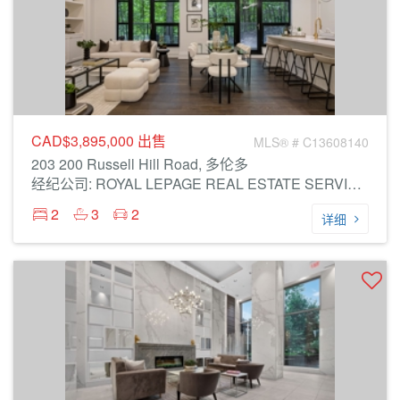
CAD$3,895,000
出售
MLS® # C13608140
203 200 Russell Hill Road, 多伦多
经纪公司: ROYAL LEPAGE REAL ESTATE SERVICES LTD.
2
3
2
详细