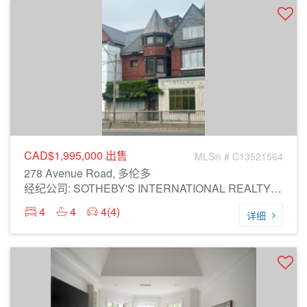
CAD$1,995,000
出售
MLS® # C13521564
278 Avenue Road, 多伦多
经纪公司: SOTHEBY'S INTERNATIONAL REALTY CANADA
4
4
4(4)
详细