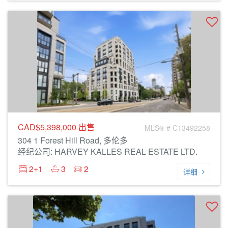
CAD$5,398,000
出售
MLS® # C13492258
304 1 Forest Hill Road, 多伦多
经纪公司: HARVEY KALLES REAL ESTATE LTD.
2+1
3
2
详细