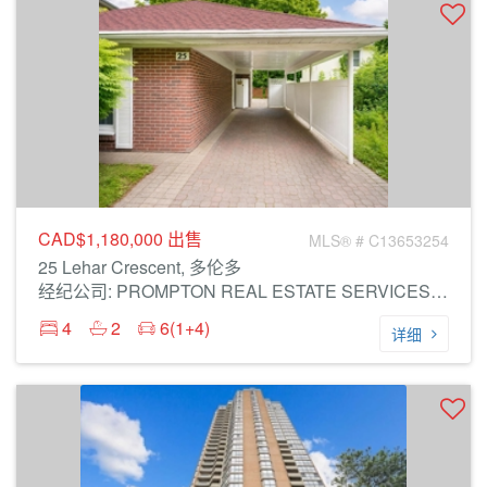
CAD$1,180,000
出售
MLS® # C13653254
25 Lehar Crescent, 多伦多
经纪公司: PROMPTON REAL ESTATE SERVICES CORP.
4
2
6(1+4)
详细