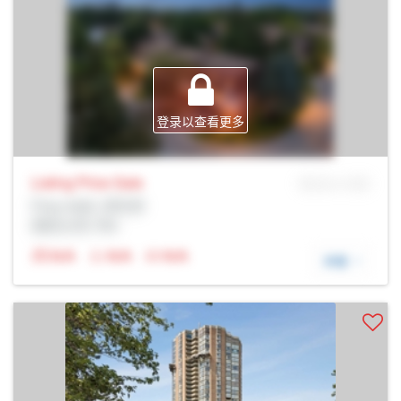
登录以查看更多
Listing Price
Sale
MLS® # SID
Prop Addr, 多伦多
经纪公司: Rltr
N/A
N/A
N/A
详细