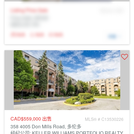
Listing Price
Sale
MLS® # SID
Prop Addr, 多伦多
经纪公司: Rltr
N/A
N/A
N/A
详细
CAD$559,000
出售
MLS® # C13530226
358 4005 Don Mills Road, 多伦多
经纪公司: KELLER WILLIAMS PORTFOLIO REALTY