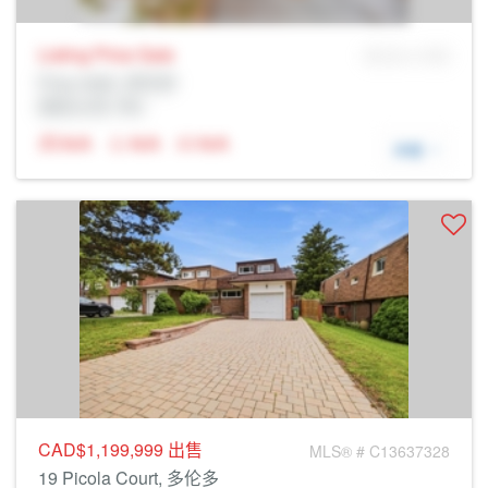
Listing Price
Sale
MLS® # SID
Prop Addr, 多伦多
经纪公司: Rltr
N/A
N/A
N/A
详细
CAD$1,199,999
出售
MLS® # C13637328
19 Picola Court, 多伦多