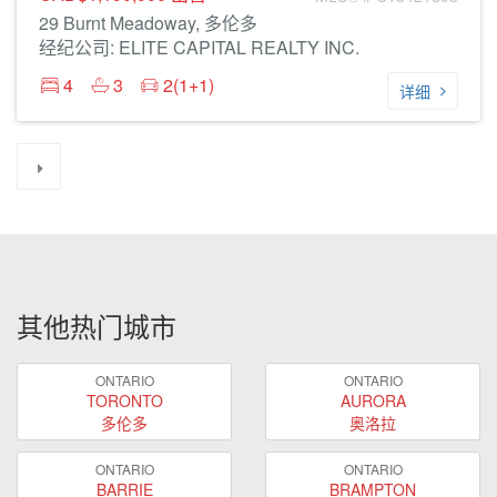
29 Burnt Meadoway, 多伦多
经纪公司: ELITE CAPITAL REALTY INC.
4
3
2(1+1)
详细
其他热门城市
ONTARIO
ONTARIO
TORONTO
AURORA
多伦多
奥洛拉
ONTARIO
ONTARIO
BARRIE
BRAMPTON