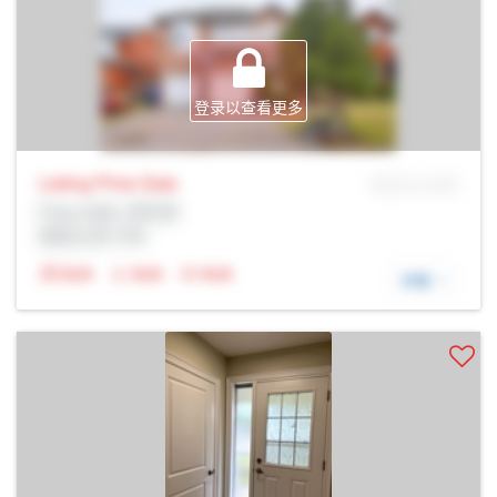
登录以查看更多
Listing Price
Sale
MLS® # SID
Prop Addr, 多伦多
经纪公司: Rltr
N/A
N/A
N/A
详细