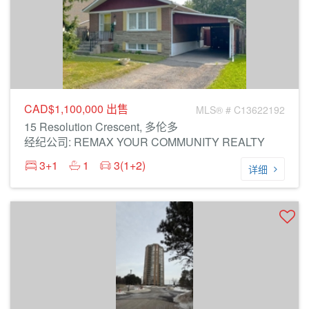
CAD$1,100,000
出售
MLS® # C13622192
15 Resolution Crescent, 多伦多
经纪公司: REMAX YOUR COMMUNITY REALTY
3+1
1
3(1+2)
详细