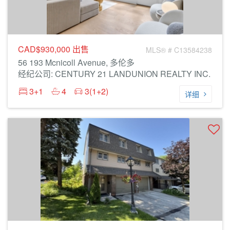
CAD$930,000
出售
MLS® # C13584238
56 193 Mcnicoll Avenue, 多伦多
经纪公司: CENTURY 21 LANDUNION REALTY INC.
3+1
4
3(1+2)
详细