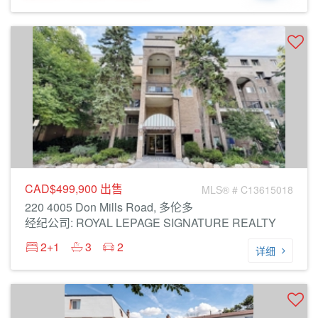
CAD$499,900
出售
MLS® # C13615018
220 4005 Don Mills Road, 多伦多
经纪公司: ROYAL LEPAGE SIGNATURE REALTY
2+1
3
2
详细