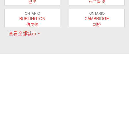
巴里
布兰普顿
ONTARIO
ONTARIO
BURLINGTON
CAMBRIDGE
伯灵顿
剑桥
查看全部城市
ONTARIO
ONTARIO
EAST GWILLIMBURY
GUELPH
东贵林
圭尔夫
ONTARIO
ONTARIO
HAMILTON
LONDON
哈密尔顿
伦敦
ONTARIO
ONTARIO
MARKHAM
MILTON
万锦
米尔顿
ONTARIO
ONTARIO
MISSISSAUGA
NEWMARKET
密西沙加
新市
ONTARIO
ONTARIO