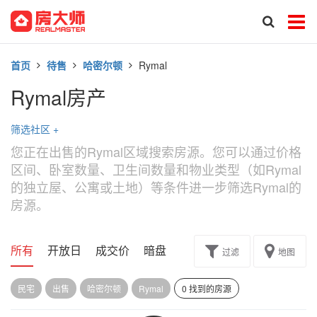
首页
待售
哈密尔顿
Rymal
Rymal房产
筛选社区
+
您正在出售的Rymal区域搜索房源。您可以通过价格
区间、卧室数量、卫生间数量和物业类型（如Rymal
的独立屋、公寓或土地）等条件进一步筛选Rymal的
房源。
所有
开放日
成交价
暗盘
楼花转让
过滤
地图
民宅
出售
哈密尔顿
Rymal
0 找到的房源