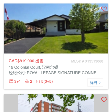
CAD$819,900
出售
MLS® # X13513068
15 Colonial Court, 汉密尔顿
经纪公司: ROYAL LEPAGE SIGNATURE CONNECT.CA REALTY
3+1
2
5(0+5)
详细