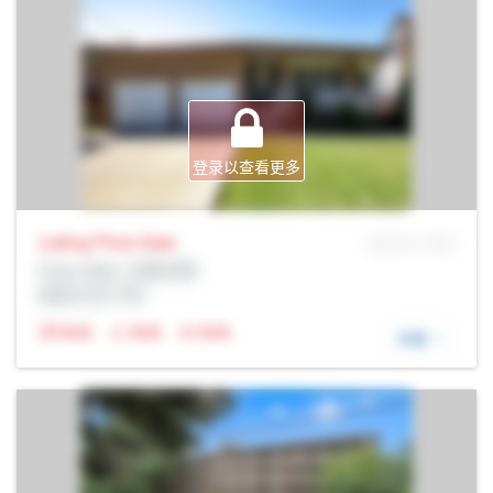
登录以查看更多
Listing Price
Sale
MLS® # SID
Prop Addr, 汉密尔顿
经纪公司: Rltr
N/A
N/A
N/A
详细