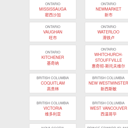
ONTARIO
ONTARIO
MISSISSAUGA
NEWMARKET
密西沙加
新市
ONTARIO
ONTARIO
VAUGHAN
WATERLOO
旺市
滑铁卢
ONTARIO
ONTARIO
WHITCHURCH-
KITCHENER
STOUFFVILLE
基奇纳
惠奇彻-斯托夫维尔
BRITISH COLUMBIA
BRITISH COLUMBIA
COQUITLAM
NEW WESTMINSTE
高贵林
新西斯敏
BRITISH COLUMBIA
BRITISH COLUMBIA
VICTORIA
WEST VANCOUVER
维多利亚
西温哥华
NOVA SCOTIA
PRINCE EDWARD ISLAN