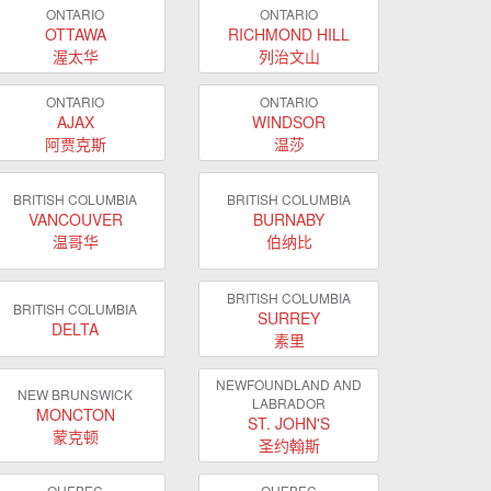
ONTARIO
ONTARIO
OTTAWA
RICHMOND HILL
渥太华
列治文山
ONTARIO
ONTARIO
AJAX
WINDSOR
阿贾克斯
温莎
BRITISH COLUMBIA
BRITISH COLUMBIA
VANCOUVER
BURNABY
温哥华
伯纳比
BRITISH COLUMBIA
BRITISH COLUMBIA
SURREY
DELTA
素里
NEWFOUNDLAND AND
NEW BRUNSWICK
LABRADOR
MONCTON
ST. JOHN'S
蒙克顿
圣约翰斯
QUEBEC
QUEBEC