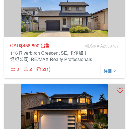
CAD$458,800
出售
MLS® # A2333787
116 Riverbirch Crescent SE, 卡尔加里
经纪公司: RE/MAX Realty Professionals
3
2
2(1)
详细