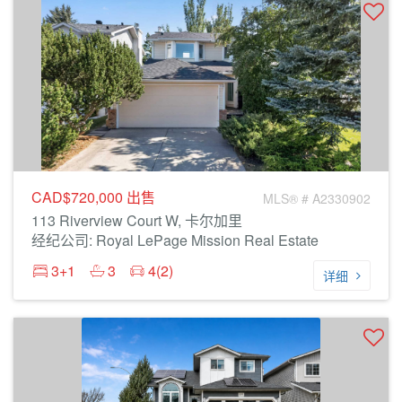
CAD$720,000
出售
MLS® # A2330902
113 Riverview Court W, 卡尔加里
经纪公司: Royal LePage Mission Real Estate
3+1
3
4(2)
详细