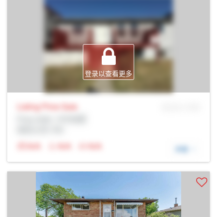
登录以查看更多
Listing Price
Sale
MLS® # SID
Prop Addr, 卡尔加里
经纪公司: Rltr
N/A
N/A
N/A
详细