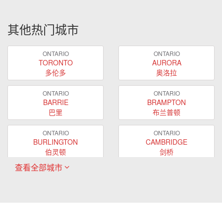
其他热门城市
ONTARIO
ONTARIO
TORONTO
AURORA
多伦多
奥洛拉
ONTARIO
ONTARIO
BARRIE
BRAMPTON
巴里
布兰普顿
ONTARIO
ONTARIO
BURLINGTON
CAMBRIDGE
伯灵顿
剑桥
查看全部城市
ONTARIO
ONTARIO
EAST GWILLIMBURY
GUELPH
东贵林
圭尔夫
ONTARIO
ONTARIO
HAMILTON
LONDON