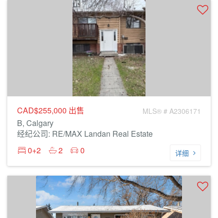
CAD$255,000
出售
MLS® # A2306171
B, Calgary
经纪公司: RE/MAX Landan Real Estate
0+2
2
0
详细