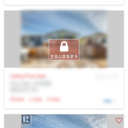
登录以查看更多
Listing Price
Sale
MLS® # SID
Prop Addr, 卡尔加里
经纪公司: Rltr
N/A
N/A
N/A
详细