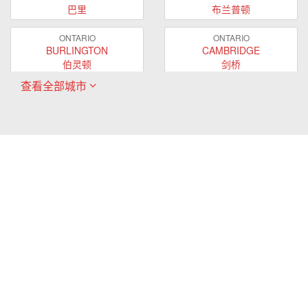
巴里
布兰普顿
ONTARIO
ONTARIO
BURLINGTON
CAMBRIDGE
伯灵顿
剑桥
查看全部城市
ONTARIO
ONTARIO
EAST GWILLIMBURY
GUELPH
东贵林
圭尔夫
ONTARIO
ONTARIO
HAMILTON
LONDON
哈密尔顿
伦敦
ONTARIO
ONTARIO
MARKHAM
MILTON
万锦
米尔顿
ONTARIO
ONTARIO
MISSISSAUGA
NEWMARKET
密西沙加
新市