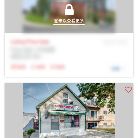
登录以查看更多
Listing Price
Sale
MLS® # SID
Prop Addr, 卡尔加里
经纪公司: Rltr
N/A
N/A
N/A
详细