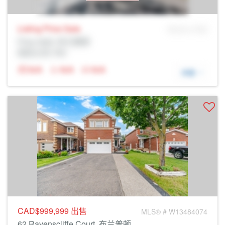
Listing Price
Sale
MLS® # SID
Prop Addr, 布兰普顿
经纪公司: Rltr
N/A
N/A
N/A
详细
CAD$999,999
出售
MLS® # W13484074
62 Ravenscliffe Court, 布兰普顿