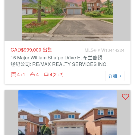
CAD$999,000
出售
MLS® # W13444224
16 Major William Sharpe Drive E, 布兰普顿
经纪公司: RE/MAX REALTY SERVICES INC.
4+1
4
4(2+2)
详细