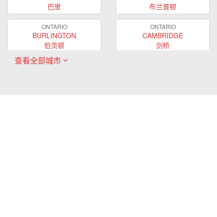
巴里
布兰普顿
ONTARIO
ONTARIO
BURLINGTON
CAMBRIDGE
伯灵顿
剑桥
查看全部城市
ONTARIO
ONTARIO
EAST GWILLIMBURY
GUELPH
东贵林
圭尔夫
ONTARIO
ONTARIO
HAMILTON
LONDON
哈密尔顿
伦敦
ONTARIO
ONTARIO
MARKHAM
MILTON
万锦
米尔顿
ONTARIO
ONTARIO
MISSISSAUGA
NEWMARKET
密西沙加
新市