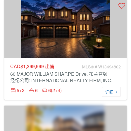
CAD$1,399,999
出售
MLS® # W13494802
60 MAJOR WILLIAM SHARPE Drive, 布兰普顿
经纪公司: INTERNATIONAL REALTY FIRM, INC.
5+2
6
6(2+4)
详细