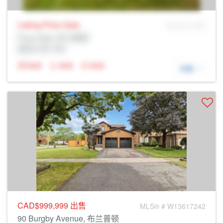
Listing Price
Sale
MLS® # SID
Prop Addr, 布兰普顿
经纪公司: Rltr
N/A
N/A
N/A
详细
CAD$999,999
出售
MLS® # W13617242
90 Burgby Avenue, 布兰普顿