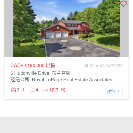
CAD$2,180,000
出售
MLS® # W13479256
5 Huttonville Drive, 布兰普顿
经纪公司: Royal LePage Real Estate Associates
3+1
4
12(3+9)
详细