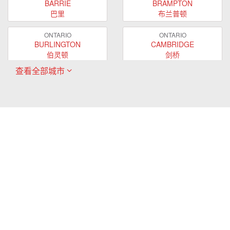
BARRIE
BRAMPTON
巴里
布兰普顿
ONTARIO
ONTARIO
BURLINGTON
CAMBRIDGE
伯灵顿
剑桥
查看全部城市
ONTARIO
ONTARIO
EAST GWILLIMBURY
GUELPH
东贵林
圭尔夫
ONTARIO
ONTARIO
HAMILTON
LONDON
哈密尔顿
伦敦
ONTARIO
ONTARIO
MARKHAM
MILTON
万锦
米尔顿
ONTARIO
ONTARIO
MISSISSAUGA
NEWMARKET
密西沙加
新市