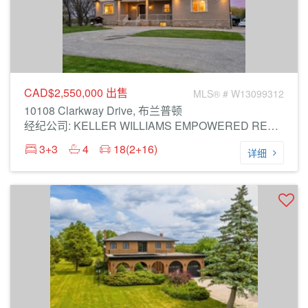
CAD$2,550,000
出售
MLS® # W13099312
10108 Clarkway Drive, 布兰普顿
经纪公司: KELLER WILLIAMS EMPOWERED REALTY
3+3
4
18(2+16)
详细