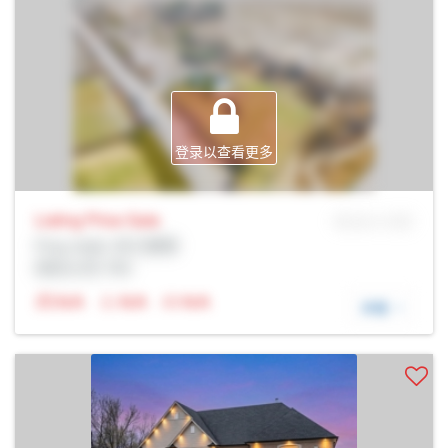
登录以查看更多
Listing Price
Sale
MLS® # SID
Prop Addr, 布兰普顿
经纪公司: Rltr
N/A
N/A
N/A
详细