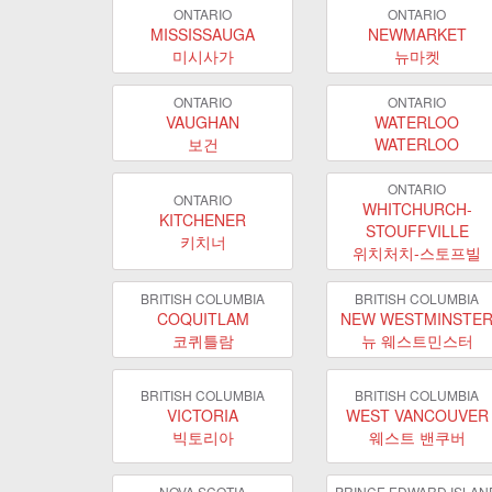
ONTARIO
ONTARIO
MISSISSAUGA
NEWMARKET
미시사가
뉴마켓
ONTARIO
ONTARIO
VAUGHAN
WATERLOO
보건
WATERLOO
ONTARIO
ONTARIO
WHITCHURCH-
KITCHENER
STOUFFVILLE
키치너
위치처치-스토프빌
BRITISH COLUMBIA
BRITISH COLUMBIA
COQUITLAM
NEW WESTMINSTE
코퀴틀람
뉴 웨스트민스터
BRITISH COLUMBIA
BRITISH COLUMBIA
VICTORIA
WEST VANCOUVER
빅토리아
웨스트 밴쿠버
NOVA SCOTIA
PRINCE EDWARD ISLAN