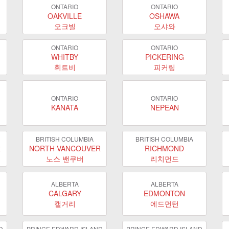
ONTARIO
ONTARIO
OAKVILLE
OSHAWA
오크빌
오샤와
ONTARIO
ONTARIO
WHITBY
PICKERING
휘트비
피커링
ONTARIO
ONTARIO
KANATA
NEPEAN
BRITISH COLUMBIA
BRITISH COLUMBIA
R
NORTH VANCOUVER
RICHMOND
노스 밴쿠버
리치먼드
ALBERTA
ALBERTA
CALGARY
EDMONTON
캘거리
에드먼턴
D
PRINCE EDWARD ISLAND
PRINCE EDWARD ISLAND