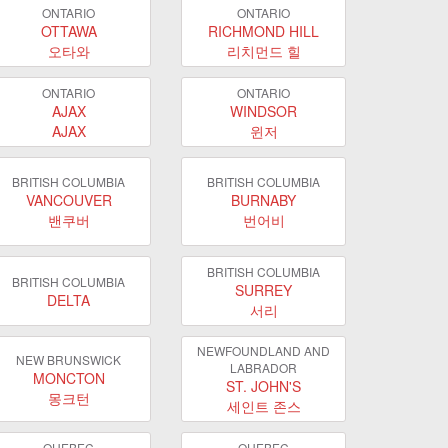
ONTARIO
ONTARIO
OTTAWA
RICHMOND HILL
오타와
리치먼드 힐
ONTARIO
ONTARIO
AJAX
WINDSOR
AJAX
윈저
BRITISH COLUMBIA
BRITISH COLUMBIA
VANCOUVER
BURNABY
밴쿠버
번어비
BRITISH COLUMBIA
BRITISH COLUMBIA
SURREY
DELTA
서리
NEWFOUNDLAND AND
NEW BRUNSWICK
LABRADOR
MONCTON
ST. JOHN'S
몽크턴
세인트 존스
QUEBEC
QUEBEC