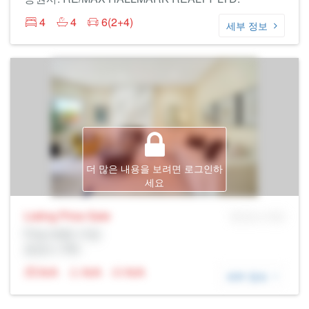
4
4
6(2+4)
세부 정보
더 많은 내용을 보려면 로그인하
세요
Listing Price
Sale
MLS® # SID
Prop Addr, 마캄
증권사: Rltr
N/A
N/A
N/A
세부 정보