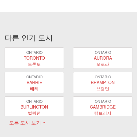
다른 인기 도시
ONTARIO
ONTARIO
TORONTO
AURORA
토론토
오로라
ONTARIO
ONTARIO
BARRIE
BRAMPTON
배리
브램턴
ONTARIO
ONTARIO
BURLINGTON
CAMBRIDGE
벌링턴
캠브리지
모든 도시 보기
ONTARIO
ONTARIO
EAST GWILLIMBURY
GUELPH