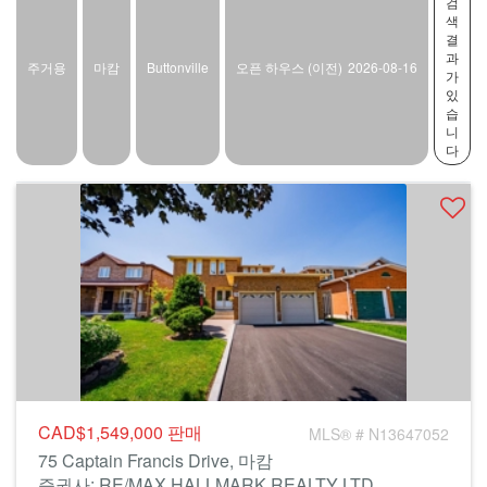
검
색
결
과
주거용
마캄
Buttonville
오픈 하우스 (이전)
2026-08-16
가
있
습
니
다
CAD$1,549,000
판매
MLS® # N13647052
75 Captain Francis Drive, 마캄
증권사: RE/MAX HALLMARK REALTY LTD.