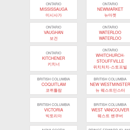
ONTARIO
ONTARIO
MISSISSAUGA
NEWMARKET
미시사가
뉴마켓
ONTARIO
ONTARIO
VAUGHAN
WATERLOO
보건
WATERLOO
ONTARIO
ONTARIO
WHITCHURCH-
KITCHENER
STOUFFVILLE
키치너
위치처치-스토프빌
BRITISH COLUMBIA
BRITISH COLUMBIA
COQUITLAM
NEW WESTMINSTE
코퀴틀람
뉴 웨스트민스터
BRITISH COLUMBIA
BRITISH COLUMBIA
VICTORIA
WEST VANCOUVER
빅토리아
웨스트 밴쿠버
NOVA SCOTIA
PRINCE EDWARD ISLAN