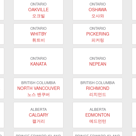
ONTARIO
ONTARIO
OAKVILLE
OSHAWA
오크빌
오샤와
ONTARIO
ONTARIO
WHITBY
PICKERING
휘트비
피커링
ONTARIO
ONTARIO
KANATA
NEPEAN
BRITISH COLUMBIA
BRITISH COLUMBIA
R
NORTH VANCOUVER
RICHMOND
노스 밴쿠버
리치먼드
ALBERTA
ALBERTA
CALGARY
EDMONTON
캘거리
에드먼턴
D
PRINCE EDWARD ISLAND
PRINCE EDWARD ISLAND