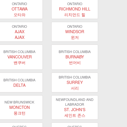
ONTARIO
ONTARIO
OTTAWA
RICHMOND HILL
오타와
리치먼드 힐
ONTARIO
ONTARIO
AJAX
WINDSOR
AJAX
윈저
BRITISH COLUMBIA
BRITISH COLUMBIA
VANCOUVER
BURNABY
밴쿠버
번어비
BRITISH COLUMBIA
BRITISH COLUMBIA
SURREY
DELTA
서리
NEWFOUNDLAND AND
NEW BRUNSWICK
LABRADOR
MONCTON
ST. JOHN'S
몽크턴
세인트 존스
QUEBEC
QUEBEC