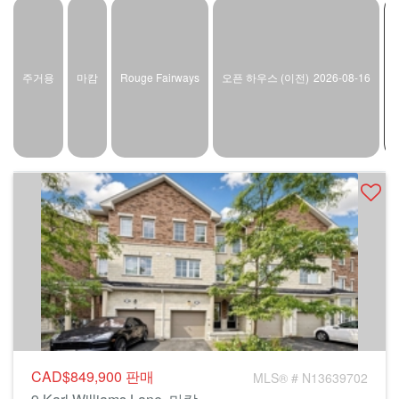
주거용
마캄
Rouge Fairways
오픈 하우스 (이전)
2026-08-16
CAD$849,900
판매
MLS® # N13639702