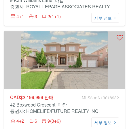
9 Karl Williams Lane, 마캄
증권사: ROYAL LEPAGE ASSOCIATES REALTY
4+1
3
2(1+1)
세부 정보
CAD$2,199,999
판매
MLS® # N13618982
42 Boxwood Crescent, 마캄
증권사: HOMELIFE/FUTURE REALTY INC.
4+2
6
9(3+6)
세부 정보