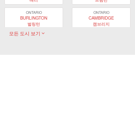
ONTARIO
ONTARIO
BURLINGTON
CAMBRIDGE
벌링턴
캠브리지
모든 도시 보기
ONTARIO
ONTARIO
EAST GWILLIMBURY
GUELPH
이스트 궬린버리
궬프
ONTARIO
ONTARIO
HAMILTON
LONDON
해밀턴
런던
ONTARIO
ONTARIO
MARKHAM
MILTON
마캄
밀턴
ONTARIO
ONTARIO
MISSISSAUGA
NEWMARKET
미시사가
뉴마켓
ONTARIO
ONTARIO