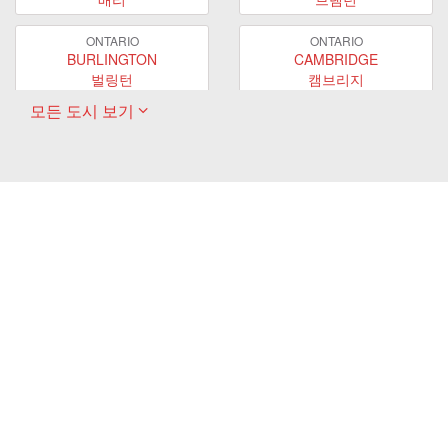
ONTARIO
ONTARIO
BURLINGTON
CAMBRIDGE
벌링턴
캠브리지
모든 도시 보기
ONTARIO
ONTARIO
EAST GWILLIMBURY
GUELPH
이스트 궬린버리
궬프
ONTARIO
ONTARIO
HAMILTON
LONDON
해밀턴
런던
ONTARIO
ONTARIO
MARKHAM
MILTON
마캄
밀턴
ONTARIO
ONTARIO
MISSISSAUGA
NEWMARKET
미시사가
뉴마켓
ONTARIO
ONTARIO