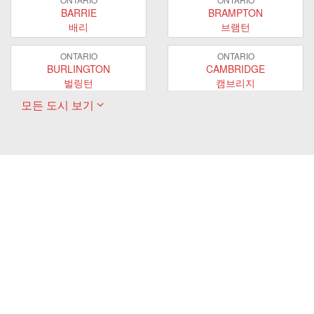
BARRIE
BRAMPTON
배리
브램턴
ONTARIO
ONTARIO
BURLINGTON
CAMBRIDGE
벌링턴
캠브리지
모든 도시 보기
ONTARIO
ONTARIO
EAST GWILLIMBURY
GUELPH
이스트 궬린버리
궬프
ONTARIO
ONTARIO
HAMILTON
LONDON
해밀턴
런던
ONTARIO
ONTARIO
MARKHAM
MILTON
마캄
밀턴
ONTARIO
ONTARIO
MISSISSAUGA
NEWMARKET
미시사가
뉴마켓