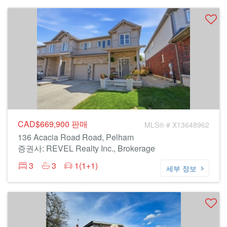
CAD$669,900
판매
MLS® # X13648962
136 Acacia Road Road, Pelham
증권사: REVEL Realty Inc., Brokerage
3
3
1(1+1)
세부 정보