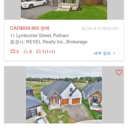
CAD$659,900
판매
MLS® # X13634130
11 Lymburner Street, Pelham
증권사: REVEL Realty Inc., Brokerage
3
3
1(1+1)
세부 정보