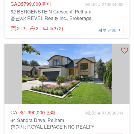
CAD$799,000
판매
MLS® # X13634068
62 BERGENSTEIN Crescent, Pelham
증권사: REVEL Realty Inc., Brokerage
2+2
3
4(2+2)
세부 정보
CAD$1,390,000
판매
MLS® # X13630044
64 Sandra Drive, Pelham
증권사: ROYAL LEPAGE NRC REALTY