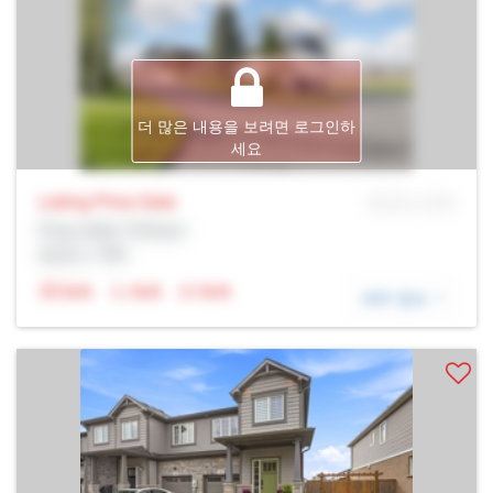
더 많은 내용을 보려면 로그인하
세요
Listing Price
Sale
MLS® # SID
Prop Addr, Pelham
증권사: Rltr
N/A
N/A
N/A
세부 정보