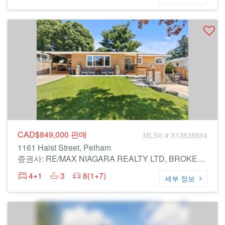
CAD$849,000
판매
MLS® # X13638894
1161 Haist Street, Pelham
증권사: RE/MAX NIAGARA REALTY LTD, BROKERAGE
4+1
3
8(1+7)
세부 정보