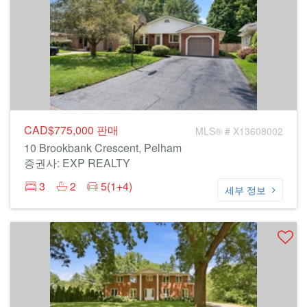
CAD$775,000
판매
MLS® # X13608002
10 Brookbank Crescent, Pelham
증권사: EXP REALTY
3
2
5(1+4)
세부 정보