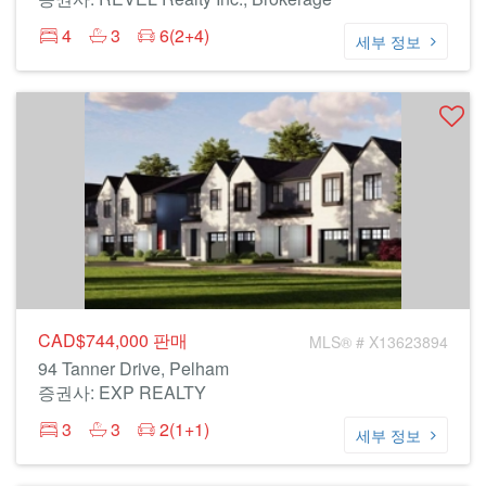
4
3
6(2+4)
세부 정보
CAD$744,000
판매
MLS® # X13623894
94 Tanner Drive, Pelham
증권사: EXP REALTY
3
3
2(1+1)
세부 정보