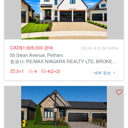
CAD$1,925,000
판매
MLS® # X13614954
55 Swan Avenue, Pelham
증권사: RE/MAX NIAGARA REALTY LTD, BROKERAGE
3+1
4
4(2+2)
세부 정보