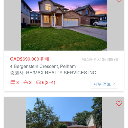
CAD$699,000
판매
MLS® # X13626998
4 Bergenstein Crescent, Pelham
증권사: RE/MAX REALTY SERVICES INC.
3
3
6(2+4)
세부 정보