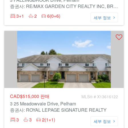
증권사: RE/MAX GARDEN CITY REALTY INC, BROKERAGE
3+1
2
6(0+6)
세부 정보
CAD$515,000
판매
MLS® # X13616122
3 25 Meadowvale Drive, Pelham
증권사: ROYAL LEPAGE SIGNATURE REALTY
3
3
2(1+1)
세부 정보