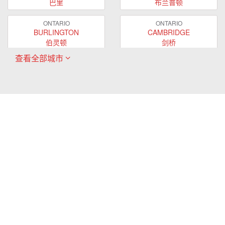
巴里
布兰普顿
ONTARIO
ONTARIO
BURLINGTON
CAMBRIDGE
伯灵顿
剑桥
查看全部城市
ONTARIO
ONTARIO
EAST GWILLIMBURY
GUELPH
东贵林
圭尔夫
ONTARIO
ONTARIO
HAMILTON
LONDON
哈密尔顿
伦敦
ONTARIO
ONTARIO
MARKHAM
MILTON
万锦
米尔顿
ONTARIO
ONTARIO
MISSISSAUGA
NEWMARKET
密西沙加
新市
ONTARIO
ONTARIO