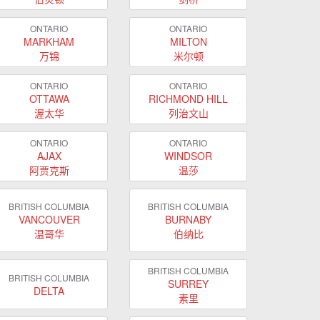
ONTARIO
ONTARIO
MARKHAM
MILTON
万锦
米尔顿
ONTARIO
ONTARIO
OTTAWA
RICHMOND HILL
渥太华
列治文山
ONTARIO
ONTARIO
AJAX
WINDSOR
阿贾克斯
温莎
BRITISH COLUMBIA
BRITISH COLUMBIA
VANCOUVER
BURNABY
温哥华
伯纳比
BRITISH COLUMBIA
BRITISH COLUMBIA
SURREY
DELTA
素里