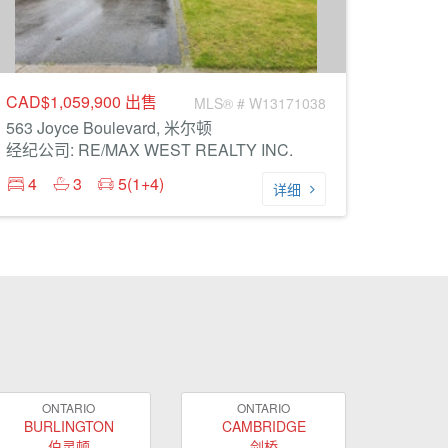
CAD$1,059,900
出售
MLS® # W13171038
563 Joyce Boulevard, 米尔顿
经纪公司: RE/MAX WEST REALTY INC.
4
3
5(1+4)
详细
ONTARIO
ONTARIO
BURLINGTON
CAMBRIDGE
伯灵顿
剑桥