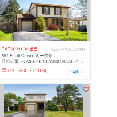
CAD$898,000
出售
MLS® # W13627084
583 Elliott Crescent, 米尔顿
经纪公司: HOMELIFE CLASSIC REALTY INC.
3+1
3
4(1+3)
详细