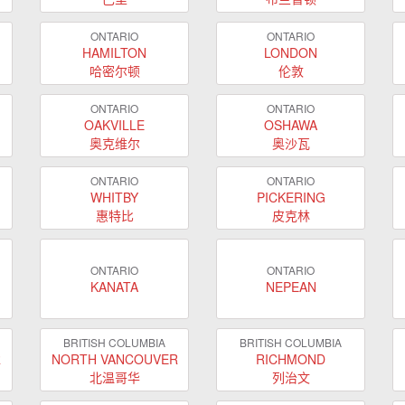
ONTARIO
ONTARIO
HAMILTON
LONDON
哈密尔顿
伦敦
ONTARIO
ONTARIO
OAKVILLE
OSHAWA
奥克维尔
奥沙瓦
ONTARIO
ONTARIO
WHITBY
PICKERING
惠特比
皮克林
ONTARIO
ONTARIO
KANATA
NEPEAN
BRITISH COLUMBIA
BRITISH COLUMBIA
R
NORTH VANCOUVER
RICHMOND
北温哥华
列治文