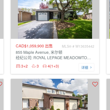
CAD$1,059,900
出售
MLS® # W13635442
855 Maple Avenue, 米尔顿
经纪公司: ROYAL LEPAGE MEADOWTOWNE REALTY
3+2
3
4(1+3)
详细