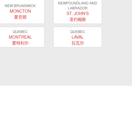
NEWFOUNDLAND AND
NEW BRUNSWICK
LABRADOR
MONCTON
ST. JOHN'S
蒙克顿
圣约翰斯
QUEBEC
QUEBEC
MONTREAL
LAVAL
蒙特利尔
拉瓦尔