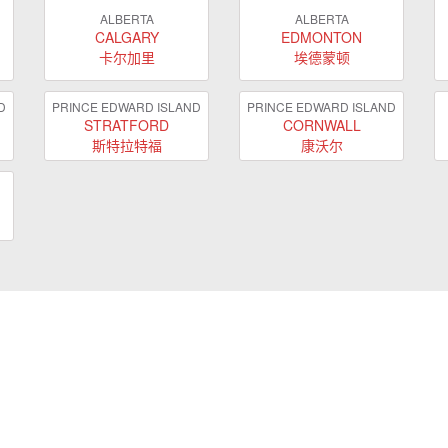
ALBERTA
ALBERTA
CALGARY
EDMONTON
卡尔加里
埃德蒙顿
D
PRINCE EDWARD ISLAND
PRINCE EDWARD ISLAND
STRATFORD
CORNWALL
斯特拉特福
康沃尔