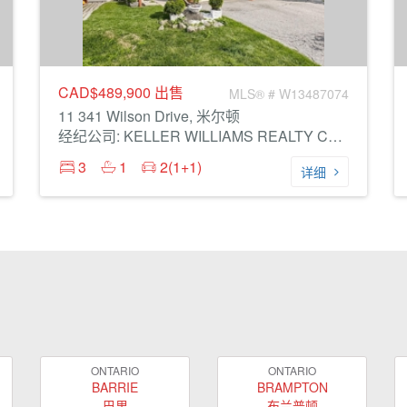
CAD$489,900
出售
MLS® # W13487074
11 341 Wilson Drive, 米尔顿
经纪公司: KELLER WILLIAMS REALTY CENTRES
3
1
2(1+1)
详细
ONTARIO
ONTARIO
BARRIE
BRAMPTON
巴里
布兰普顿