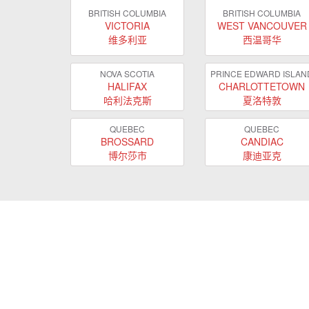
BRITISH COLUMBIA
BRITISH COLUMBIA
VICTORIA
WEST VANCOUVER
维多利亚
西温哥华
NOVA SCOTIA
PRINCE EDWARD ISLAN
HALIFAX
CHARLOTTETOWN
哈利法克斯
夏洛特敦
QUEBEC
QUEBEC
BROSSARD
CANDIAC
博尔莎市
康迪亚克