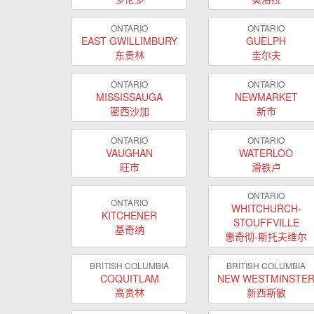
ONTARIO
ONTARIO
EAST GWILLIMBURY
GUELPH
东贵林
圭尔夫
ONTARIO
ONTARIO
MISSISSAUGA
NEWMARKET
密西沙加
新市
ONTARIO
ONTARIO
VAUGHAN
WATERLOO
旺市
滑铁卢
ONTARIO
ONTARIO
WHITCHURCH-
KITCHENER
STOUFFVILLE
基奇纳
惠奇彻-斯托夫维尔
BRITISH COLUMBIA
BRITISH COLUMBIA
COQUITLAM
NEW WESTMINSTE
高贵林
新西斯敏