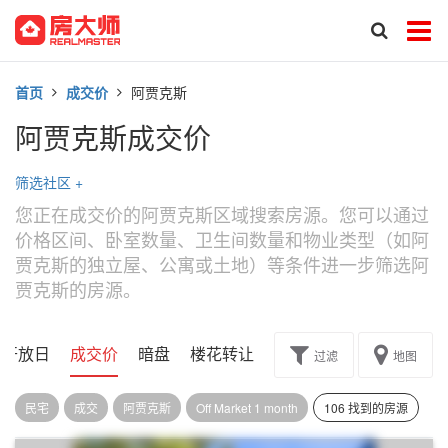
首页
成交价
阿贾克斯
阿贾克斯成交价
筛选社区
+
您正在成交价的阿贾克斯区域搜索房源。您可以通过
价格区间、卧室数量、卫生间数量和物业类型（如阿
贾克斯的独立屋、公寓或土地）等条件进一步筛选阿
贾克斯的房源。
开放日
成交价
暗盘
楼花转让
过滤
地图
民宅
成交
阿贾克斯
Off Market 1 month
106 找到的房源