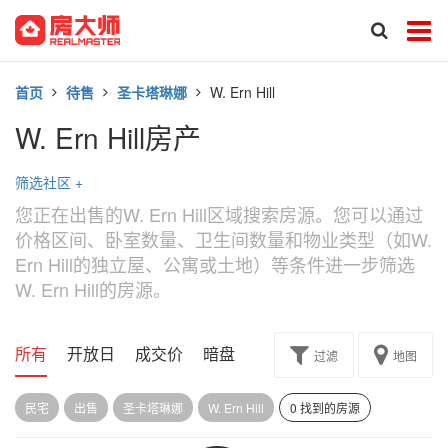
首页
待售
圣卡塔琳娜
W. Ern Hill
W. Ern Hill房产
筛选社区
+
您正在出售的W. Ern Hill区域搜索房源。您可以通过
价格区间、卧室数量、卫生间数量和物业类型（如W.
Ern Hill的独立屋、公寓或土地）等条件进一步筛选
W. Ern Hill的房源。
所有
开放日
成交价
暗盘
楼花转让
过滤
地图
民宅
出售
圣卡塔琳娜
W. Ern Hill
0 找到的房源