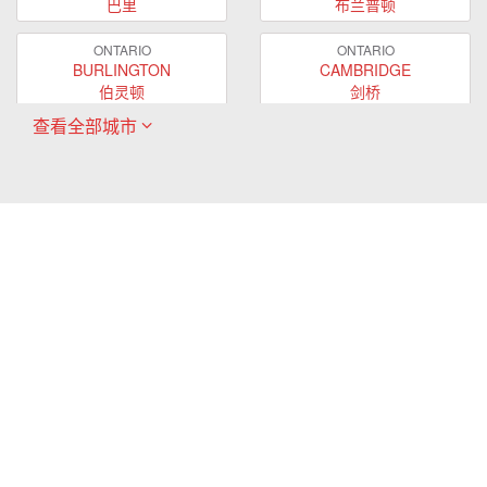
巴里
布兰普顿
ONTARIO
ONTARIO
BURLINGTON
CAMBRIDGE
伯灵顿
剑桥
查看全部城市
ONTARIO
ONTARIO
EAST GWILLIMBURY
GUELPH
东贵林
圭尔夫
ONTARIO
ONTARIO
HAMILTON
LONDON
哈密尔顿
伦敦
ONTARIO
ONTARIO
MARKHAM
MILTON
万锦
米尔顿
ONTARIO
ONTARIO
MISSISSAUGA
NEWMARKET
密西沙加
新市
ONTARIO
ONTARIO