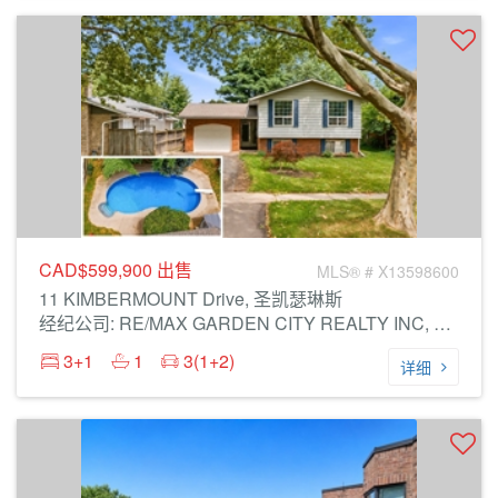
CAD$599,900
出售
MLS® # X13598600
11 KIMBERMOUNT Drive, 圣凯瑟琳斯
经纪公司: RE/MAX GARDEN CITY REALTY INC, BROKERAGE
3+1
1
3(1+2)
详细