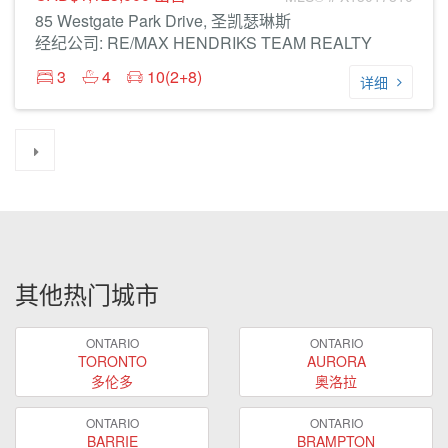
85 Westgate Park Drive, 圣凯瑟琳斯
经纪公司: RE/MAX HENDRIKS TEAM REALTY
3
4
10(2+8)
详细
其他热门城市
ONTARIO
ONTARIO
TORONTO
AURORA
多伦多
奥洛拉
ONTARIO
ONTARIO
BARRIE
BRAMPTON