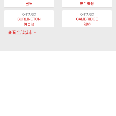
巴里
布兰普顿
ONTARIO
ONTARIO
BURLINGTON
CAMBRIDGE
伯灵顿
剑桥
查看全部城市
ONTARIO
ONTARIO
EAST GWILLIMBURY
GUELPH
东贵林
圭尔夫
ONTARIO
ONTARIO
HAMILTON
LONDON
哈密尔顿
伦敦
ONTARIO
ONTARIO
MARKHAM
MILTON
万锦
米尔顿
ONTARIO
ONTARIO
MISSISSAUGA
NEWMARKET
密西沙加
新市