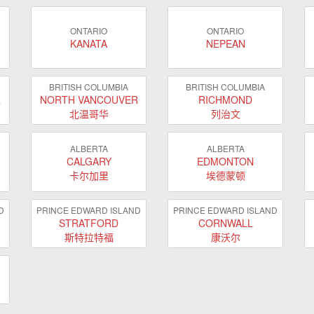
ONTARIO
ONTARIO
KANATA
NEPEAN
BRITISH COLUMBIA
BRITISH COLUMBIA
R
NORTH VANCOUVER
RICHMOND
北温哥华
列治文
ALBERTA
ALBERTA
CALGARY
EDMONTON
卡尔加里
埃德蒙顿
D
PRINCE EDWARD ISLAND
PRINCE EDWARD ISLAND
STRATFORD
CORNWALL
斯特拉特福
康沃尔