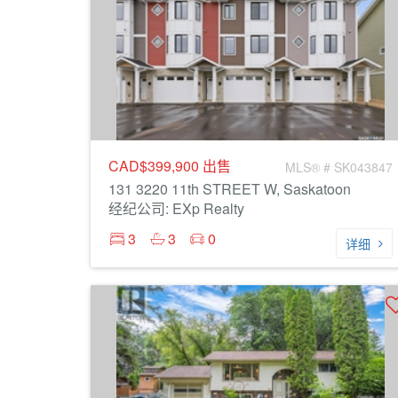
CAD$399,900
出售
MLS® # SK043847
131 3220 11th STREET W, Saskatoon
经纪公司: EXp Realty
3
3
0
详细