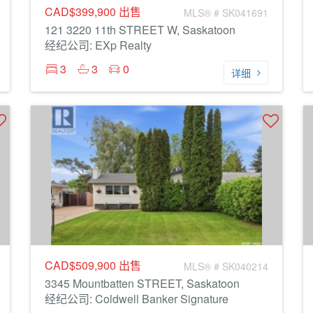
CAD$399,900
出售
MLS® # SK041691
121 3220 11th STREET W, Saskatoon
经纪公司: EXp Realty
3
3
0
详细
CAD$509,900
出售
MLS® # SK040214
3345 Mountbatten STREET, Saskatoon
经纪公司: Coldwell Banker Signature