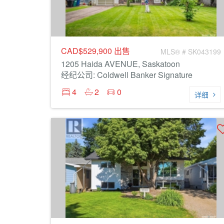
CAD$529,900
出售
MLS® # SK043199
1205 Haida AVENUE, Saskatoon
经纪公司: Coldwell Banker Signature
4
2
0
详细