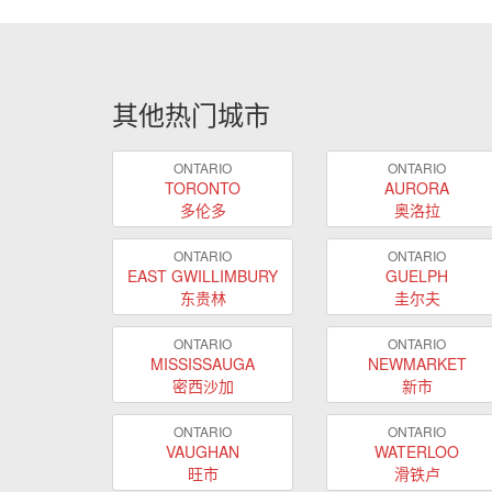
其他热门城市
ONTARIO
ONTARIO
TORONTO
AURORA
多伦多
奥洛拉
ONTARIO
ONTARIO
EAST GWILLIMBURY
GUELPH
东贵林
圭尔夫
ONTARIO
ONTARIO
MISSISSAUGA
NEWMARKET
密西沙加
新市
ONTARIO
ONTARIO
VAUGHAN
WATERLOO
旺市
滑铁卢