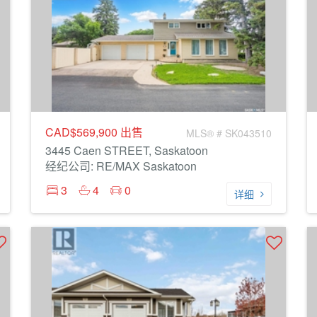
CAD$569,900
出售
MLS® # SK043510
3445 Caen STREET, Saskatoon
经纪公司: RE/MAX Saskatoon
3
4
0
详细