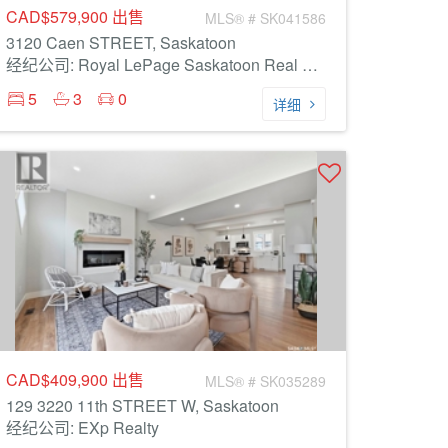
CAD$579,900
出售
MLS® # SK041586
3120 Caen STREET, Saskatoon
经纪公司: Royal LePage Saskatoon Real Estate
5
3
0
详细
CAD$409,900
出售
MLS® # SK035289
129 3220 11th STREET W, Saskatoon
经纪公司: EXp Realty