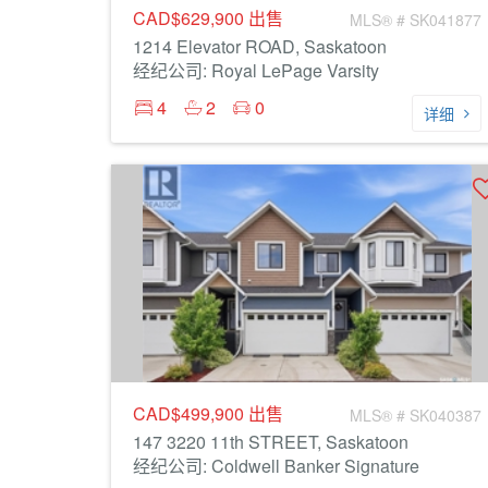
CAD$629,900
出售
MLS® # SK041877
1214 Elevator ROAD, Saskatoon
经纪公司: Royal LePage Varsity
4
2
0
详细
CAD$499,900
出售
MLS® # SK040387
147 3220 11th STREET, Saskatoon
经纪公司: Coldwell Banker Signature