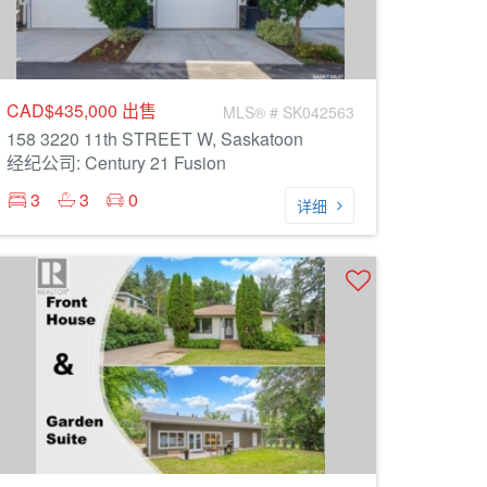
CAD$435,000
出售
MLS® # SK042563
158 3220 11th STREET W, Saskatoon
经纪公司: Century 21 Fusion
3
3
0
详细