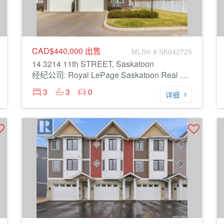
CAD$440,000
出售
MLS® # SK042725
14 3214 11th STREET, Saskatoon
经纪公司: Royal LePage Saskatoon Real Estate
3
3
0
详细