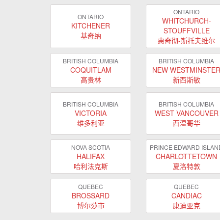
ONTARIO
ONTARIO
WHITCHURCH-
KITCHENER
STOUFFVILLE
基奇纳
惠奇彻-斯托夫维尔
BRITISH COLUMBIA
BRITISH COLUMBIA
COQUITLAM
NEW WESTMINSTE
高贵林
新西斯敏
BRITISH COLUMBIA
BRITISH COLUMBIA
VICTORIA
WEST VANCOUVER
维多利亚
西温哥华
NOVA SCOTIA
PRINCE EDWARD ISLAN
HALIFAX
CHARLOTTETOWN
哈利法克斯
夏洛特敦
QUEBEC
QUEBEC
BROSSARD
CANDIAC
博尔莎市
康迪亚克