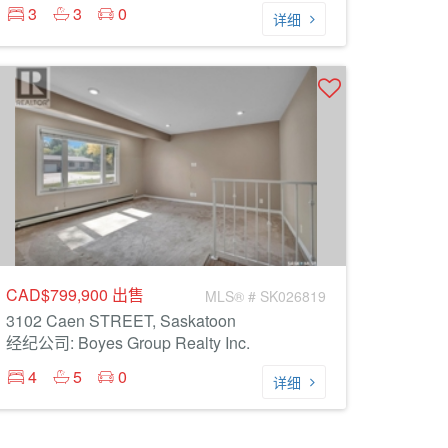
3
3
0
详细
CAD$799,900
出售
MLS® # SK026819
3102 Caen STREET, Saskatoon
经纪公司: Boyes Group Realty Inc.
4
5
0
详细