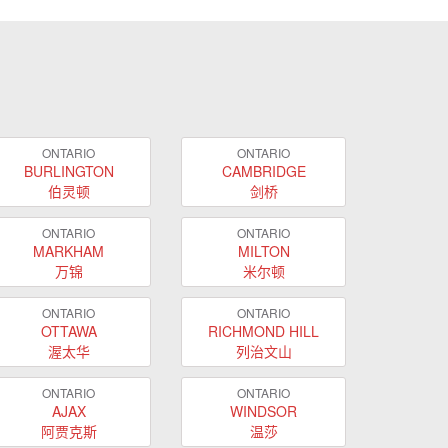
ONTARIO
ONTARIO
BURLINGTON
CAMBRIDGE
伯灵顿
剑桥
ONTARIO
ONTARIO
MARKHAM
MILTON
万锦
米尔顿
ONTARIO
ONTARIO
OTTAWA
RICHMOND HILL
渥太华
列治文山
ONTARIO
ONTARIO
AJAX
WINDSOR
阿贾克斯
温莎