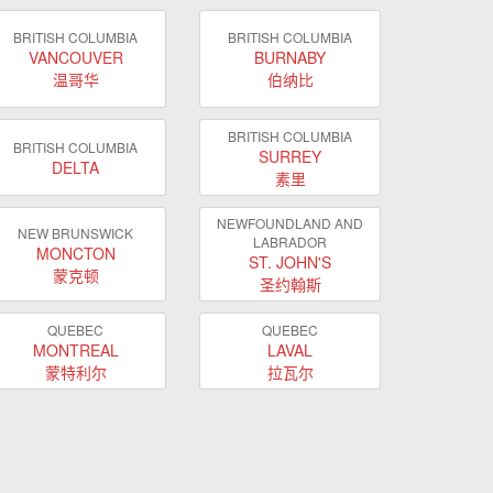
BRITISH COLUMBIA
BRITISH COLUMBIA
VANCOUVER
BURNABY
温哥华
伯纳比
BRITISH COLUMBIA
BRITISH COLUMBIA
SURREY
DELTA
素里
NEWFOUNDLAND AND
NEW BRUNSWICK
LABRADOR
MONCTON
ST. JOHN'S
蒙克顿
圣约翰斯
QUEBEC
QUEBEC
MONTREAL
LAVAL
蒙特利尔
拉瓦尔