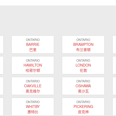
ONTARIO
ONTARIO
BARRIE
BRAMPTON
巴里
布兰普顿
ONTARIO
ONTARIO
HAMILTON
LONDON
哈密尔顿
伦敦
ONTARIO
ONTARIO
OAKVILLE
OSHAWA
奥克维尔
奥沙瓦
ONTARIO
ONTARIO
WHITBY
PICKERING
惠特比
皮克林