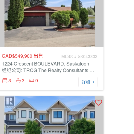
CAD$549,900
出售
MLS® # SK043303
1224 Crescent BOULEVARD, Saskatoon
经纪公司: TRCG The Realty Consultants Group
3
3
0
详细