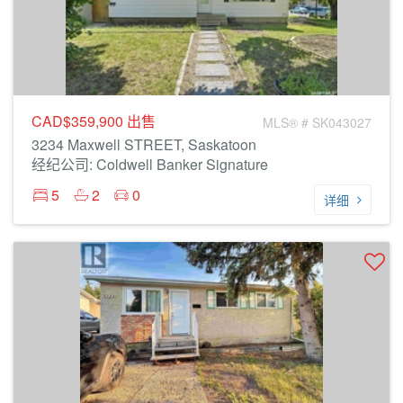
CAD$359,900
出售
MLS® # SK043027
3234 Maxwell STREET, Saskatoon
经纪公司: Coldwell Banker Signature
5
2
0
详细