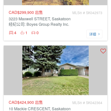
CAD$299,900
出售
MLS® # SK042973
3223 Maxwell STREET, Saskatoon
经纪公司: Boyes Group Realty Inc.
4
1
0
详细
CAD$424,900
出售
MLS® # SK042364
10 Mackie CRESCENT, Saskatoon