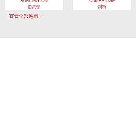
BURLINGTON
CAMBRIDGE
伯灵顿
剑桥
查看全部城市
ONTARIO
ONTARIO
EAST GWILLIMBURY
GUELPH
东贵林
圭尔夫
ONTARIO
ONTARIO
HAMILTON
LONDON
哈密尔顿
伦敦
ONTARIO
ONTARIO
MARKHAM
MILTON
万锦
米尔顿
ONTARIO
ONTARIO
MISSISSAUGA
NEWMARKET
密西沙加
新市
ONTARIO
ONTARIO
OAKVILLE
OSHAWA
奥克维尔
奥沙瓦