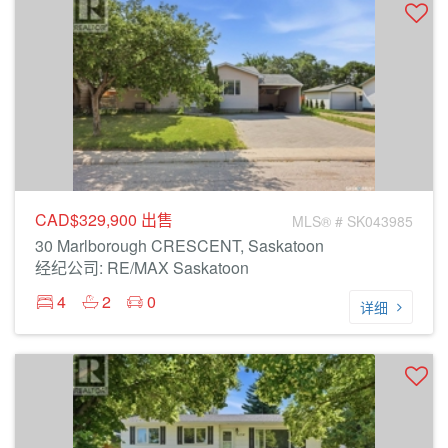
CAD$329,900
出售
MLS® # SK043985
30 Marlborough CRESCENT, Saskatoon
经纪公司: RE/MAX Saskatoon
4
2
0
详细