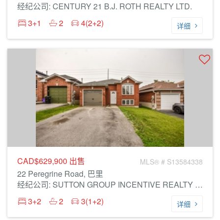
经纪公司: CENTURY 21 B.J. ROTH REALTY LTD.
3+1
2
4(2+2)
详细
CAD$629,900
出售
MLS® # S13584338
22 Peregrine Road, 巴里
经纪公司: SUTTON GROUP INCENTIVE REALTY INC.
3+2
2
3(1+2)
详细