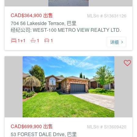
CAD$364,900
出售
MLS® # S13631126
704 56 Lakeside Terrace, 巴里
经纪公司: WEST-100 METRO VIEW REALTY LTD.
1+1
1
1
详细
CAD$699,900
出售
MLS® # S13609420
53 FOREST DALE Drive, 巴里