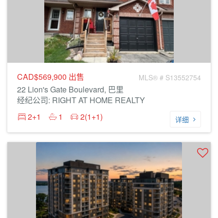
CAD$569,900
出售
MLS® # S13552754
22 Lion's Gate Boulevard, 巴里
经纪公司: RIGHT AT HOME REALTY
2+1
1
2(1+1)
详细