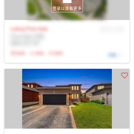
登录以查看更多
Listing Price
Sale
MLS® # SID
Prop Addr, 巴里
经纪公司: Rltr
N/A
N/A
N/A
详细