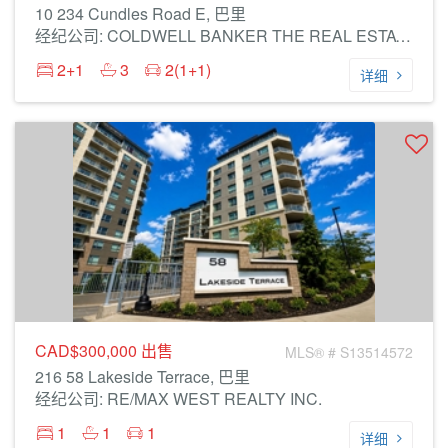
10 234 Cundles Road E, 巴里
经纪公司: COLDWELL BANKER THE REAL ESTATE CENTRE
2+1
3
2(1+1)
详细
CAD$300,000
出售
MLS® # S13514572
216 58 Lakeside Terrace, 巴里
经纪公司: RE/MAX WEST REALTY INC.
1
1
1
详细