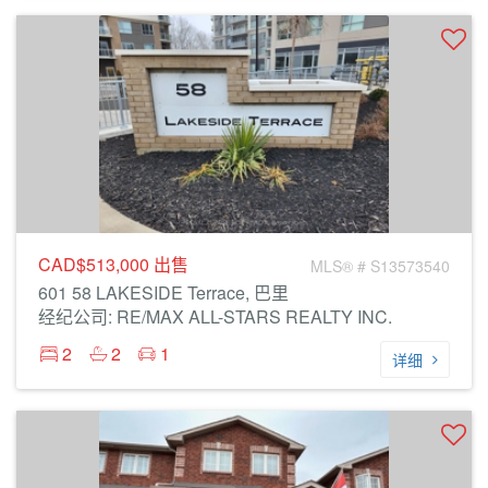
CAD$513,000
出售
MLS® # S13573540
601 58 LAKESIDE Terrace, 巴里
经纪公司: RE/MAX ALL-STARS REALTY INC.
2
2
1
详细