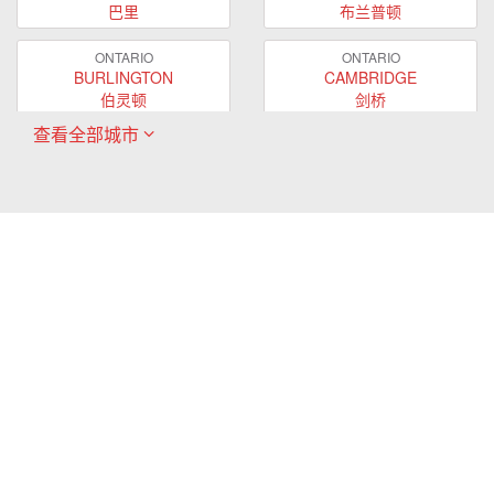
巴里
布兰普顿
ONTARIO
ONTARIO
BURLINGTON
CAMBRIDGE
伯灵顿
剑桥
查看全部城市
ONTARIO
ONTARIO
EAST GWILLIMBURY
GUELPH
东贵林
圭尔夫
ONTARIO
ONTARIO
HAMILTON
LONDON
哈密尔顿
伦敦
ONTARIO
ONTARIO
MARKHAM
MILTON
万锦
米尔顿
ONTARIO
ONTARIO
MISSISSAUGA
NEWMARKET
密西沙加
新市