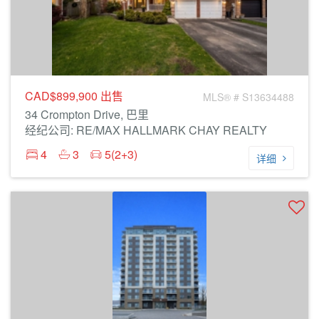
CAD$899,900
出售
MLS® # S13634488
34 Crompton Drive, 巴里
经纪公司: RE/MAX HALLMARK CHAY REALTY
4
3
5(2+3)
详细