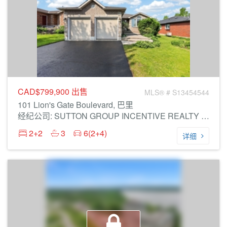
CAD$799,900
出售
MLS® # S13454544
101 Lion's Gate Boulevard, 巴里
经纪公司: SUTTON GROUP INCENTIVE REALTY INC.
2+2
3
6(2+4)
详细