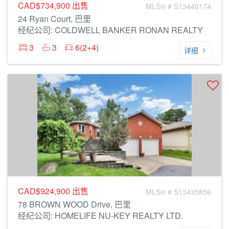
CAD$734,900
出售
MLS® # S13440174
24 Ryan Court, 巴里
经纪公司: COLDWELL BANKER RONAN REALTY
3
3
6(2+4)
详细
CAD$924,900
出售
MLS® # S13435856
78 BROWN WOOD Drive, 巴里
经纪公司: HOMELIFE NU-KEY REALTY LTD.