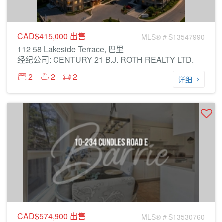
CAD$415,000
出售
MLS® # S13547990
112 58 Lakeside Terrace, 巴里
经纪公司: CENTURY 21 B.J. ROTH REALTY LTD.
2
2
2
详细
CAD$574,900
出售
MLS® # S13530760