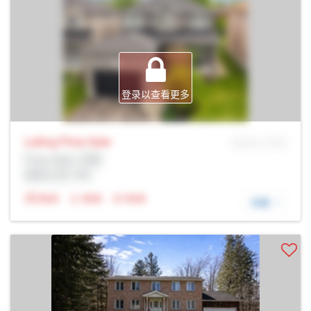
登录以查看更多
Listing Price
Sale
MLS® # SID
Prop Addr, 巴里
经纪公司: Rltr
N/A
N/A
N/A
详细