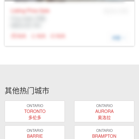
Listing Price
Sale
MLS® # SID
Prop Addr, 巴里
经纪公司: Rltr
N/A
N/A
N/A
详细
其他热门城市
ONTARIO
ONTARIO
TORONTO
AURORA
多伦多
奥洛拉
ONTARIO
ONTARIO
BARRIE
BRAMPTON