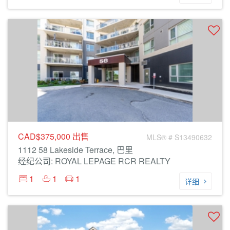
CAD$375,000
出售
MLS® # S13490632
1112 58 Lakeside Terrace, 巴里
经纪公司: ROYAL LEPAGE RCR REALTY
1
1
1
详细