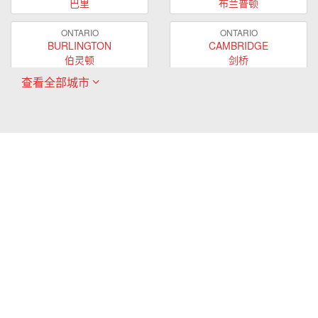
巴里
布兰普顿
ONTARIO
ONTARIO
BURLINGTON
CAMBRIDGE
伯灵顿
剑桥
查看全部城市
ONTARIO
ONTARIO
EAST GWILLIMBURY
GUELPH
东贵林
圭尔夫
ONTARIO
ONTARIO
HAMILTON
LONDON
哈密尔顿
伦敦
ONTARIO
ONTARIO
MARKHAM
MILTON
万锦
米尔顿
ONTARIO
ONTARIO
MISSISSAUGA
NEWMARKET
密西沙加
新市
ONTARIO
ONTARIO