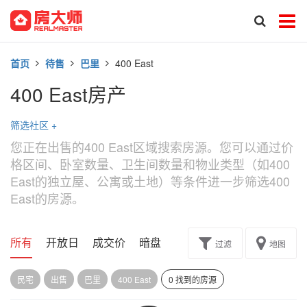
首页
待售
巴里
400 East
400 East房产
筛选社区
+
您正在出售的400 East区域搜索房源。您可以通过价
格区间、卧室数量、卫生间数量和物业类型（如400
East的独立屋、公寓或土地）等条件进一步筛选400
East的房源。
所有
开放日
成交价
暗盘
楼花转让
过滤
地图
民宅
出售
巴里
400 East
0 找到的房源