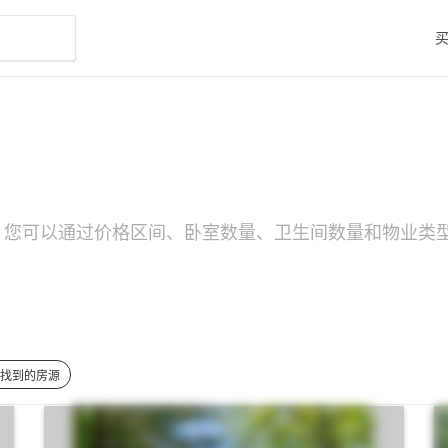
房源。您可以通过价格区间、卧室数量、卫生间数量和物业类型（如
7 找到的房源