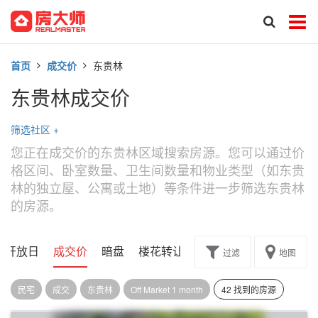
首页
成交价
东贵林
东贵林成交价
筛选社区
+
您正在成交价的东贵林区域搜索房源。您可以通过价
格区间、卧室数量、卫生间数量和物业类型（如东贵
林的独立屋、公寓或土地）等条件进一步筛选东贵林
的房源。
开放日
成交价
暗盘
楼花转让
过滤
地图
民宅
成交
东贵林
Off Market 1 month
42 找到的房源