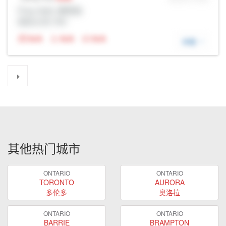
Prop Addr, 基奇纳
经纪公司: Rltr
N/A
N/A
N/A
详细
其他热门城市
ONTARIO
ONTARIO
TORONTO
AURORA
多伦多
奥洛拉
ONTARIO
ONTARIO
BARRIE
BRAMPTON