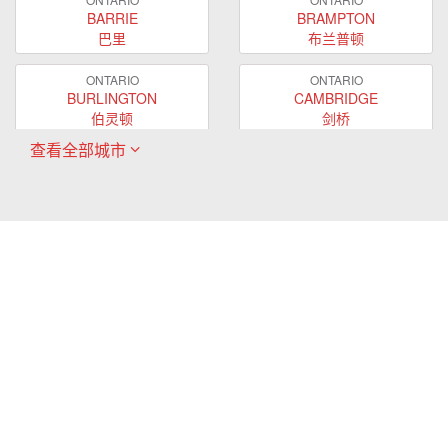
BARRIE
BRAMPTON
巴里
布兰普顿
ONTARIO
ONTARIO
BURLINGTON
CAMBRIDGE
伯灵顿
剑桥
查看全部城市
ONTARIO
ONTARIO
EAST GWILLIMBURY
GUELPH
东贵林
圭尔夫
ONTARIO
ONTARIO
HAMILTON
LONDON
哈密尔顿
伦敦
ONTARIO
ONTARIO
MARKHAM
MILTON
万锦
米尔顿
ONTARIO
ONTARIO
MISSISSAUGA
NEWMARKET
密西沙加
新市