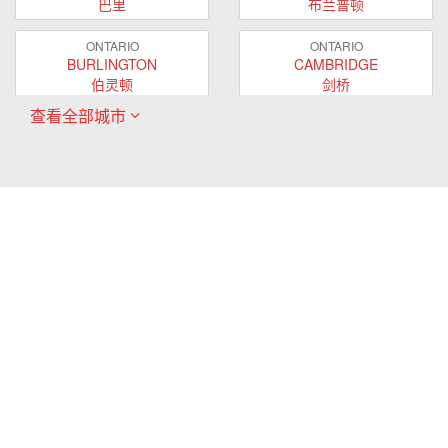
巴里
布兰普顿
ONTARIO
ONTARIO
BURLINGTON
CAMBRIDGE
伯灵顿
剑桥
查看全部城市
ONTARIO
ONTARIO
EAST GWILLIMBURY
GUELPH
东贵林
圭尔夫
ONTARIO
ONTARIO
HAMILTON
LONDON
哈密尔顿
伦敦
ONTARIO
ONTARIO
MARKHAM
MILTON
万锦
米尔顿
ONTARIO
ONTARIO
MISSISSAUGA
NEWMARKET
密西沙加
新市
ONTARIO
ONTARIO