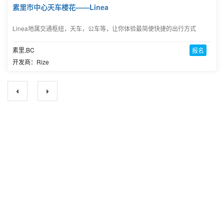
素里市中心天车楼花——Linea
Linea地属交通枢纽，天车，公车等，让你体验最简便快捷的出行方式
素里,BC
报名
开发商：Rize