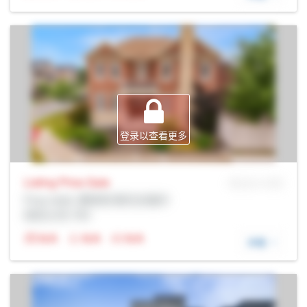
登录以查看更多
Listing Price
Sale
MLS® # SID
Prop Addr, 惠奇彻-斯托夫维尔
经纪公司: Rltr
N/A
N/A
N/A
详细