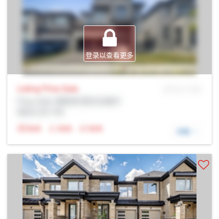
登录以查看更多
Listing Price
Sale
MLS® # SID
Prop Addr, 惠奇彻-斯托夫维尔
经纪公司: Rltr
N/A
N/A
N/A
详细