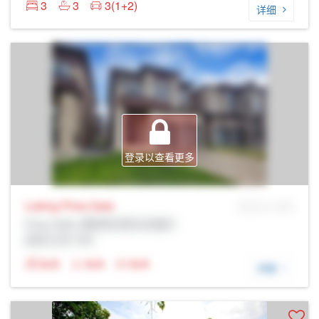
3
3
3(1+2)
详细
登录以查看更多
Listing Price
Sale
MLS® # SID
Prop Addr, 惠奇彻-斯托夫维尔
经纪公司: Rltr
N/A
N/A
N/A
详细