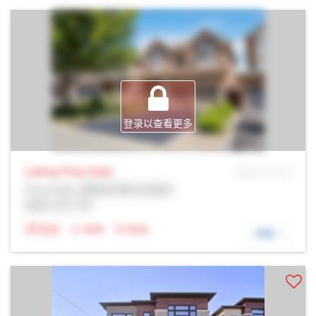
登录以查看更多
Listing Price
Sale
MLS® # SID
Prop Addr, 惠奇彻-斯托夫维尔
经纪公司: Rltr
N/A
N/A
N/A
详细