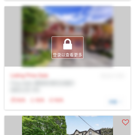
登录以查看更多
Listing Price
Sale
MLS® # SID
Prop Addr, 惠奇彻-斯托夫维尔
经纪公司: Rltr
N/A
N/A
N/A
详细