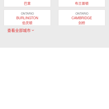
巴里
布兰普顿
ONTARIO
ONTARIO
BURLINGTON
CAMBRIDGE
伯灵顿
剑桥
查看全部城市
ONTARIO
ONTARIO
EAST GWILLIMBURY
GUELPH
东贵林
圭尔夫
ONTARIO
ONTARIO
HAMILTON
LONDON
哈密尔顿
伦敦
ONTARIO
ONTARIO
MARKHAM
MILTON
万锦
米尔顿
ONTARIO
ONTARIO
MISSISSAUGA
NEWMARKET
密西沙加
新市