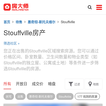
首页
待售
惠奇彻-斯托夫维尔
Stouffville
Stouffville房产
筛选社区
+
您正在出售的Stouffville区域搜索房源。您可以通过
价格区间、卧室数量、卫生间数量和物业类型（如
Stouffville的独立屋、公寓或土地）等条件进一步筛
选Stouffville的房源。
所有
开放日
成交价
暗盘
楼花转让
过滤
地图
民宅
出售
惠奇彻-斯托夫维尔
Stouffville
177 找到的房源