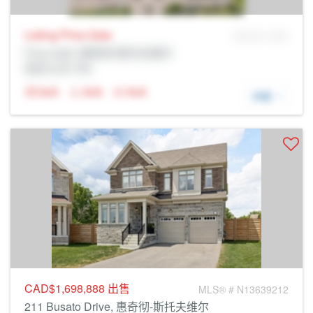
Listing Price
Sale
MLS® # SID
Prop Addr, 惠奇彻-斯托夫维尔
经纪公司: Rltr
N/A
N/A
N/A
详细
CAD$1,698,888
出售
MLS® # N13639212
211 Busato Drive, 惠奇彻-斯托夫维尔