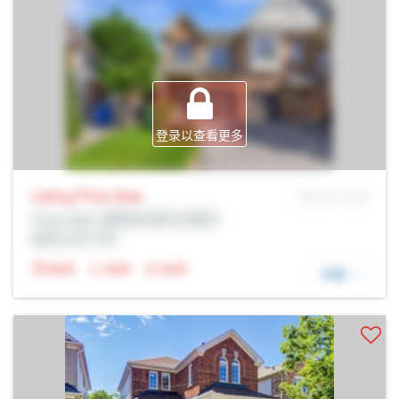
登录以查看更多
Listing Price
Sale
MLS® # SID
Prop Addr, 惠奇彻-斯托夫维尔
经纪公司: Rltr
N/A
N/A
N/A
详细