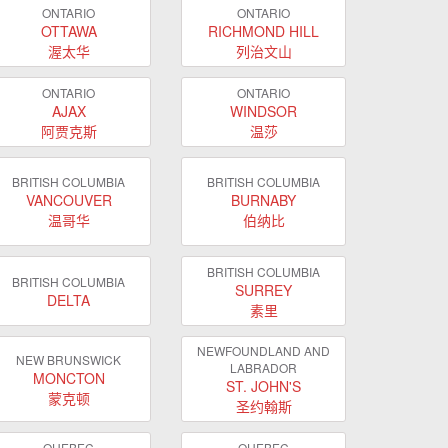
ONTARIO
ONTARIO
OTTAWA
RICHMOND HILL
渥太华
列治文山
ONTARIO
ONTARIO
AJAX
WINDSOR
阿贾克斯
温莎
BRITISH COLUMBIA
BRITISH COLUMBIA
VANCOUVER
BURNABY
温哥华
伯纳比
BRITISH COLUMBIA
BRITISH COLUMBIA
SURREY
DELTA
素里
NEWFOUNDLAND AND
NEW BRUNSWICK
LABRADOR
MONCTON
ST. JOHN'S
蒙克顿
圣约翰斯
QUEBEC
QUEBEC