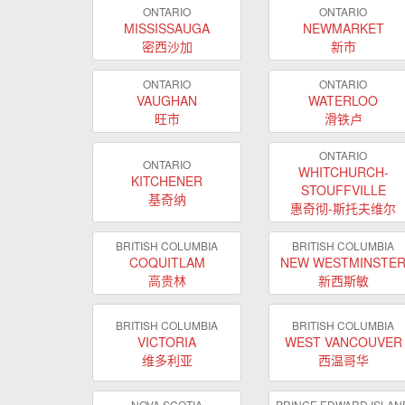
ONTARIO
ONTARIO
MISSISSAUGA
NEWMARKET
密西沙加
新市
ONTARIO
ONTARIO
VAUGHAN
WATERLOO
旺市
滑铁卢
ONTARIO
ONTARIO
WHITCHURCH-
KITCHENER
STOUFFVILLE
基奇纳
惠奇彻-斯托夫维尔
BRITISH COLUMBIA
BRITISH COLUMBIA
COQUITLAM
NEW WESTMINSTE
高贵林
新西斯敏
BRITISH COLUMBIA
BRITISH COLUMBIA
VICTORIA
WEST VANCOUVER
维多利亚
西温哥华
NOVA SCOTIA
PRINCE EDWARD ISLAN