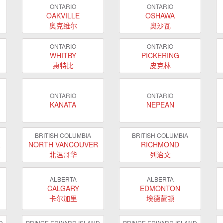
ONTARIO
ONTARIO
OAKVILLE
OSHAWA
奥克维尔
奥沙瓦
ONTARIO
ONTARIO
WHITBY
PICKERING
惠特比
皮克林
ONTARIO
ONTARIO
KANATA
NEPEAN
BRITISH COLUMBIA
BRITISH COLUMBIA
R
NORTH VANCOUVER
RICHMOND
北温哥华
列治文
ALBERTA
ALBERTA
CALGARY
EDMONTON
卡尔加里
埃德蒙顿
D
PRINCE EDWARD ISLAND
PRINCE EDWARD ISLAND