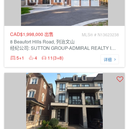
CAD$1,998,000
出售
MLS® # N13623238
8 Beaufort Hills Road, 列治文山
经纪公司: SUTTON GROUP-ADMIRAL REALTY INC.
5+1
4
11(3+8)
详细