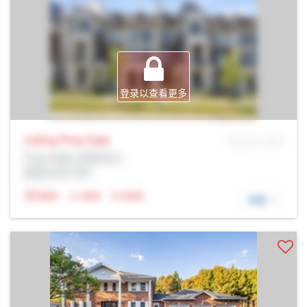
登录以查看更多
Listing Price
Sale
MLS® # SID
Prop Addr, 列治文山
经纪公司: Rltr
N/A
N/A
N/A
详细