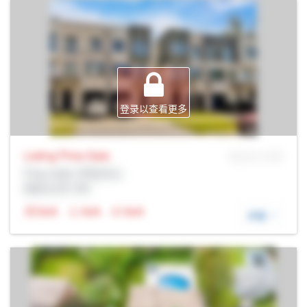
登录以查看更多
Listing Price
Sale
MLS® # SID
Prop Addr, 列治文山
经纪公司: Rltr
N/A
N/A
N/A
详细