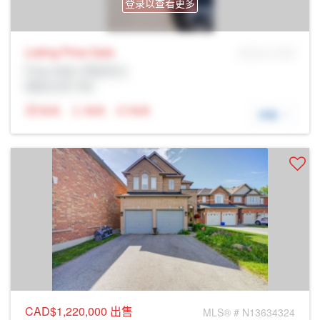
登录以查看更多
Listing Price
Sale
MLS® # SID
Prop Addr, 列治文山
经纪公司: Rltr
N/A
N/A
N/A
详细
CAD$1,220,000
出售
MLS® # N13634324