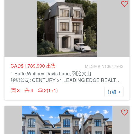
CAD$1,789,990
出售
MLS® # N13647942
1 Earle Whitney Davis Lane, 列治文山
经纪公司: CENTURY 21 LEADING EDGE REALTY INC.
3
4
2(1+1)
详细