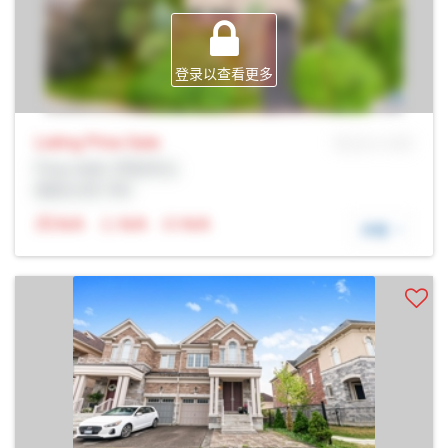
登录以查看更多
Listing Price
Sale
MLS® # SID
Prop Addr, 列治文山
经纪公司: Rltr
N/A
N/A
N/A
详细