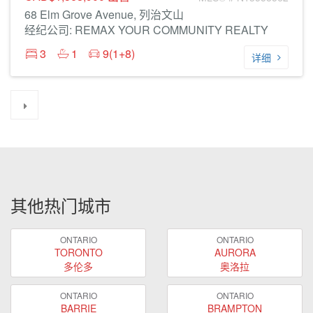
68 Elm Grove Avenue, 列治文山
经纪公司: REMAX YOUR COMMUNITY REALTY
3
1
9(1+8)
详细
其他热门城市
ONTARIO
ONTARIO
TORONTO
AURORA
多伦多
奥洛拉
ONTARIO
ONTARIO
BARRIE
BRAMPTON