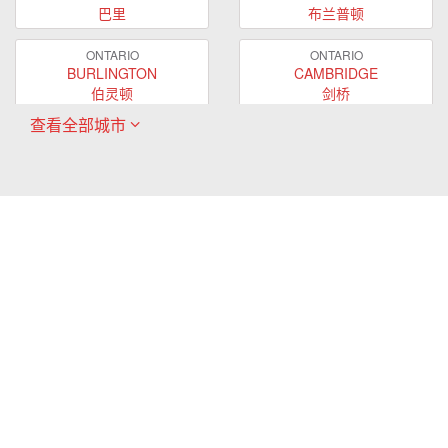
巴里
布兰普顿
ONTARIO
ONTARIO
BURLINGTON
CAMBRIDGE
伯灵顿
剑桥
查看全部城市
ONTARIO
ONTARIO
EAST GWILLIMBURY
GUELPH
东贵林
圭尔夫
ONTARIO
ONTARIO
HAMILTON
LONDON
哈密尔顿
伦敦
ONTARIO
ONTARIO
MARKHAM
MILTON
万锦
米尔顿
ONTARIO
ONTARIO
MISSISSAUGA
NEWMARKET
密西沙加
新市