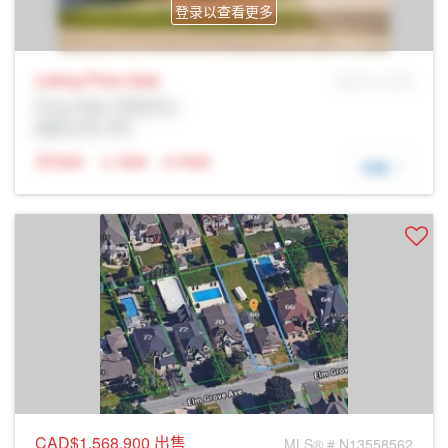
登录以查看更多
Listing Price
Sale
MLS® # SID
Prop Addr, 列治文山
经纪公司: Rltr
N/A
N/A
N/A
详细
CAD$1,568,900
出售
MLS® # N13558562