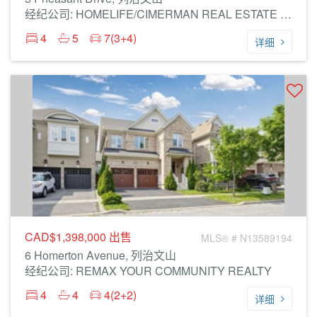
经纪公司: HOMELIFE/CIMERMAN REAL ESTATE LIMITED
4
5
7(3+4)
详细
CAD$1,398,000
出售
MLS® # N13589194
6 Homerton Avenue, 列治文山
经纪公司: REMAX YOUR COMMUNITY REALTY
4
4
4(2+2)
详细