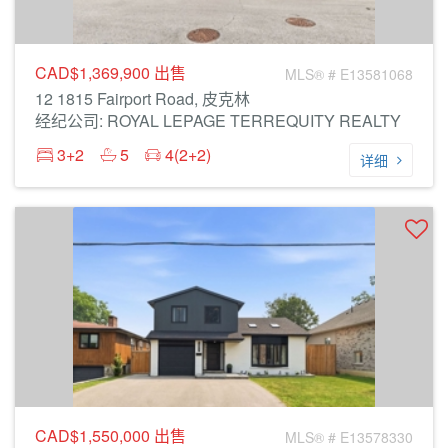
CAD$1,369,900
出售
MLS® # E13581068
12 1815 Fairport Road, 皮克林
经纪公司: ROYAL LEPAGE TERREQUITY REALTY
3+2
5
4(2+2)
详细
CAD$1,550,000
出售
MLS® # E13578330