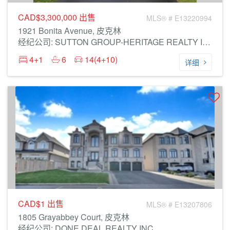
CAD$3,300,000
出售
MLS® # E13220994
1921 Bonita Avenue, 皮克林
经纪公司: SUTTON GROUP-HERITAGE REALTY INC.
4+1
6
14(4+10)
详细
CAD$1
出售
MLS® # E13207806
1805 Grayabbey Court, 皮克林
经纪公司: DONE DEAL REALTY INC.