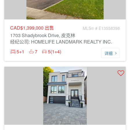
CAD$1,399,000
出售
MLS® # E13558398
1703 Shadybrook Drive, 皮克林
经纪公司: HOMELIFE LANDMARK REALTY INC.
5+1
7
5(1+4)
详细