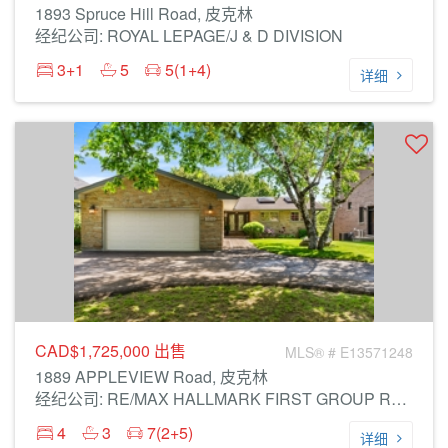
1893 Spruce Hill Road, 皮克林
经纪公司: ROYAL LEPAGE/J & D DIVISION
3+1
5
5(1+4)
详细
CAD$1,725,000
出售
MLS® # E13571248
1889 APPLEVIEW Road, 皮克林
经纪公司: RE/MAX HALLMARK FIRST GROUP REALTY LTD.
4
3
7(2+5)
详细