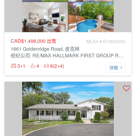
CAD$1,498,000
出售
MLS® # E13634202
1661 Goldenridge Road, 皮克林
经纪公司: RE/MAX HALLMARK FIRST GROUP REALTY LTD.
3+1
4
6(2+4)
详细