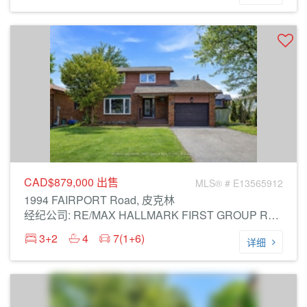
CAD$879,000
出售
MLS® # E13565912
1994 FAIRPORT Road, 皮克林
经纪公司: RE/MAX HALLMARK FIRST GROUP REALTY LTD.
3+2
4
7(1+6)
详细