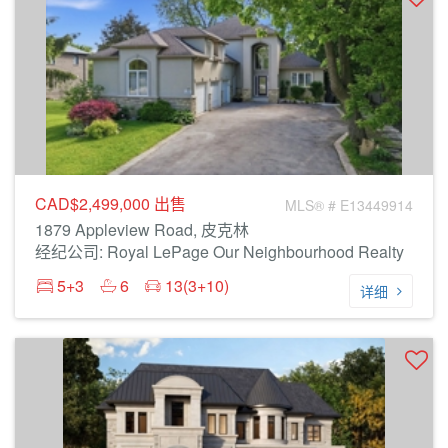
CAD$2,499,000
出售
MLS® # E13449914
1879 Appleview Road, 皮克林
经纪公司: Royal LePage Our Neighbourhood Realty
5+3
6
13(3+10)
详细