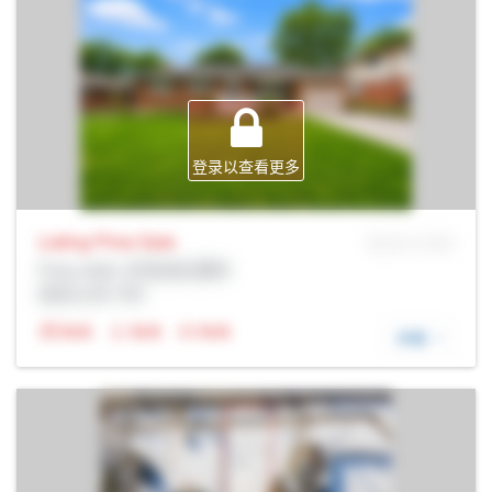
登录以查看更多
Listing Price
Sale
MLS® # SID
Prop Addr, 尼亚加拉瀑布
经纪公司: Rltr
N/A
N/A
N/A
详细