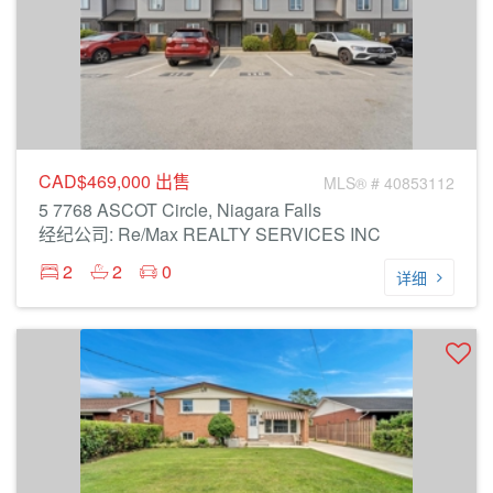
CAD$469,000
出售
MLS® # 40853112
5 7768 ASCOT Circle, Niagara Falls
经纪公司: Re/Max REALTY SERVICES INC
2
2
0
详细