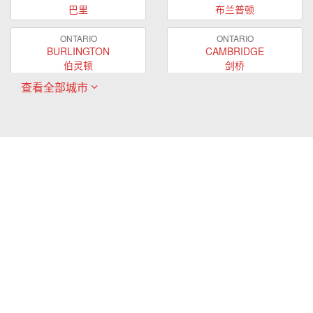
巴里
布兰普顿
ONTARIO
ONTARIO
BURLINGTON
CAMBRIDGE
伯灵顿
剑桥
查看全部城市
ONTARIO
ONTARIO
EAST GWILLIMBURY
GUELPH
东贵林
圭尔夫
ONTARIO
ONTARIO
HAMILTON
LONDON
哈密尔顿
伦敦
ONTARIO
ONTARIO
MARKHAM
MILTON
万锦
米尔顿
ONTARIO
ONTARIO
MISSISSAUGA
NEWMARKET
密西沙加
新市