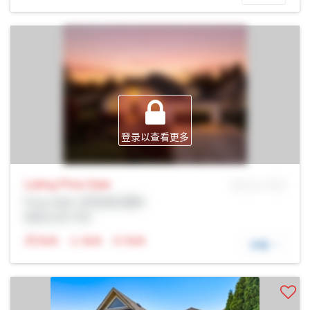
登录以查看更多
Listing Price
Sale
MLS® # SID
Prop Addr, 尼亚加拉瀑布
经纪公司: Rltr
N/A
N/A
N/A
详细