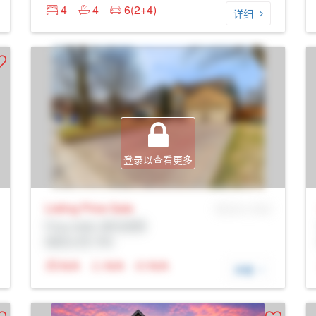
4
4
6(2+4)
详细
登录以查看更多
Listing Price
Sale
MLS® # SID
Prop Addr, 纽马克特
经纪公司: Rltr
N/A
N/A
N/A
详细