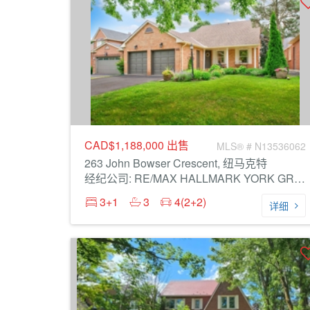
CAD$1,188,000
出售
MLS® # N13536062
263 John Bowser Crescent, 纽马克特
经纪公司: RE/MAX HALLMARK YORK GROUP REALTY LTD.
3+1
3
4(2+2)
详细