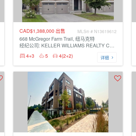
CAD$1,388,000
出售
MLS® # N13619612
668 McGregor Farm Trail, 纽马克特
经纪公司: KELLER WILLIAMS REALTY CENTRES
4+3
5
4(2+2)
详细