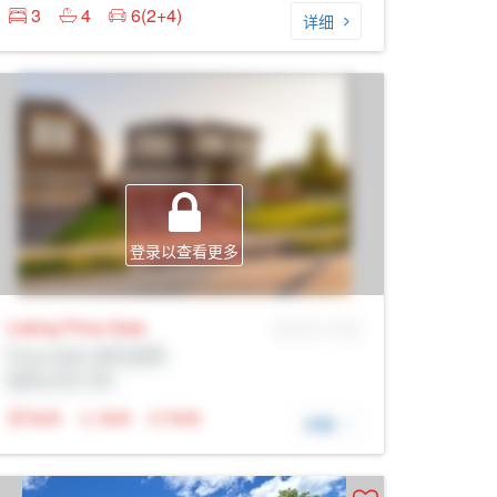
3
4
6(2+4)
详细
登录以查看更多
Listing Price
Sale
MLS® # SID
Prop Addr, 纽马克特
经纪公司: Rltr
N/A
N/A
N/A
详细