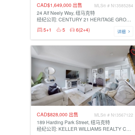
CAD$1,649,000
出售
MLS® # N13585284
24 Alf Neely Way, 纽马克特
经纪公司: CENTURY 21 HERITAGE GROUP LTD.
5+1
5
6(2+4)
详细
CAD$828,000
出售
MLS® # N13567122
189 Harding Park Street, 纽马克特
经纪公司: KELLER WILLIAMS REALTY CENTRES