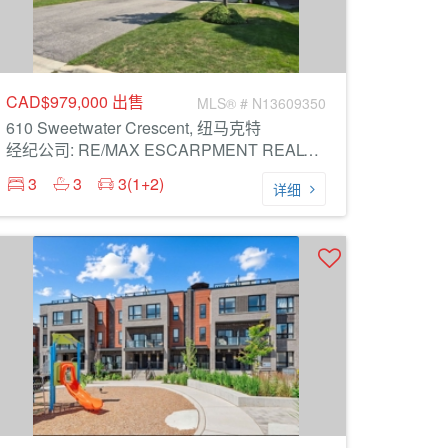
CAD$979,000
出售
MLS® # N13609350
610 Sweetwater Crescent, 纽马克特
经纪公司: RE/MAX ESCARPMENT REALTY INC.
3
3
3(1+2)
详细