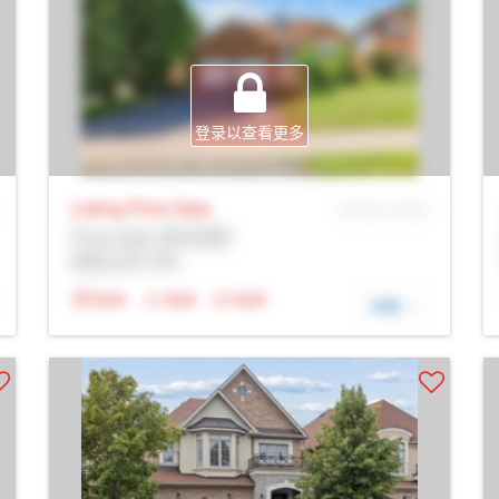
登录以查看更多
Listing Price
Sale
MLS® # SID
Prop Addr, 纽马克特
经纪公司: Rltr
N/A
N/A
N/A
详细