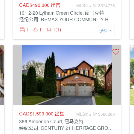
CAD$490,000
出售
MLS® # N13574778
191 2-20 Lytham Green Circle, 纽马克特
经纪公司: REMAX YOUR COMMUNITY REALTY
1
1
1(1)
详细
CAD$1,599,000
出售
MLS® # N13566280
366 Amberlee Court, 纽马克特
经纪公司: CENTURY 21 HERITAGE GROUP LTD.