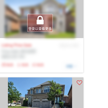
登录以查看更多
Listing Price
Sale
MLS® # SID
Prop Addr, 纽马克特
经纪公司: Rltr
N/A
N/A
N/A
详细