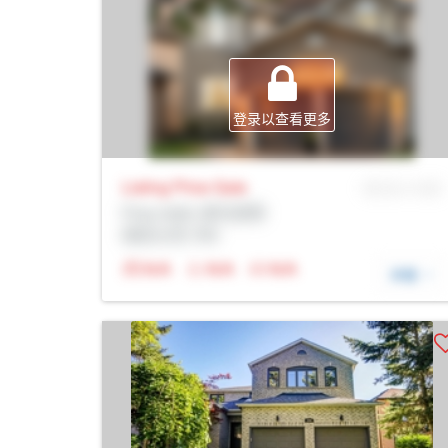
登录以查看更多
Listing Price
Sale
MLS® # SID
Prop Addr, 纽马克特
经纪公司: Rltr
N/A
N/A
N/A
详细