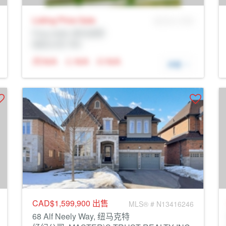
Listing Price
Sale
MLS® # SID
Prop Addr, 纽马克特
经纪公司: Rltr
N/A
N/A
N/A
详细
CAD$1,599,900
出售
MLS® # N13416246
68 Alf Neely Way, 纽马克特