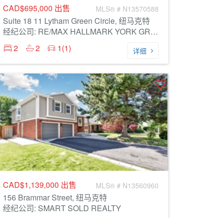
CAD$695,000
出售
MLS® # N13570588
Suite 18 11 Lytham Green Circle, 纽马克特
经纪公司: RE/MAX HALLMARK YORK GROUP REALTY LTD.
2
2
1(1)
详细
CAD$1,139,000
出售
MLS® # N13560960
156 Brammar Street, 纽马克特
经纪公司: SMART SOLD REALTY