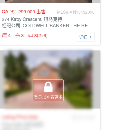
CAD$1,299,000
出售
MLS® # N13432090
274 Kirby Crescent, 纽马克特
经纪公司: COLDWELL BANKER THE REAL ESTATE CENTRE
4
3
8(2+6)
详细
登录以查看更多
Listing Price
Sale
MLS® # SID
Prop Addr, 纽马克特