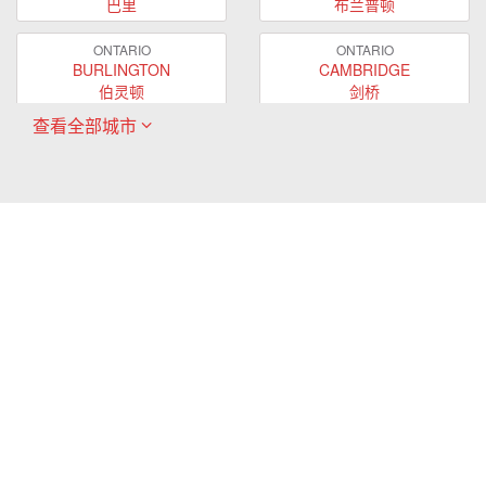
巴里
布兰普顿
ONTARIO
ONTARIO
BURLINGTON
CAMBRIDGE
伯灵顿
剑桥
查看全部城市
ONTARIO
ONTARIO
EAST GWILLIMBURY
GUELPH
东贵林
圭尔夫
ONTARIO
ONTARIO
HAMILTON
LONDON
哈密尔顿
伦敦
ONTARIO
ONTARIO
MARKHAM
MILTON
万锦
米尔顿
ONTARIO
ONTARIO
MISSISSAUGA
NEWMARKET
密西沙加
新市
ONTARIO
ONTARIO