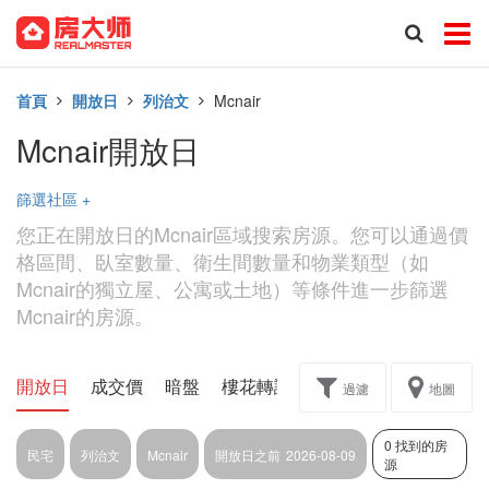
首頁
開放日
列治文
Mcnair
Mcnair開放日
篩選社區
+
您正在開放日的Mcnair區域搜索房源。您可以通過價
格區間、臥室數量、衛生間數量和物業類型（如
Mcnair的獨立屋、公寓或土地）等條件進一步篩選
Mcnair的房源。
開放日
成交價
暗盤
樓花轉讓
過濾
地圖
0 找到的房
民宅
列治文
Mcnair
開放日之前
2026-08-09
源