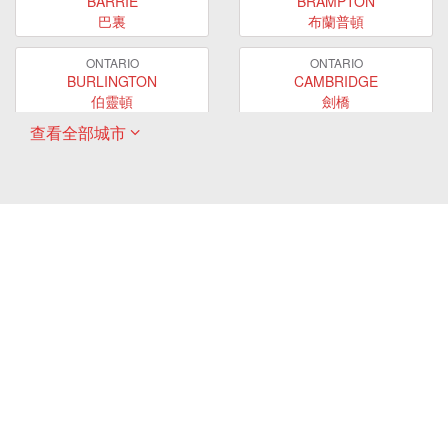
BARRIE
BRAMPTON
巴裏
布蘭普頓
ONTARIO
ONTARIO
BURLINGTON
CAMBRIDGE
伯靈頓
劍橋
查看全部城市
ONTARIO
ONTARIO
EAST GWILLIMBURY
GUELPH
東貴林
圭爾夫
ONTARIO
ONTARIO
HAMILTON
LONDON
哈密爾頓
倫敦
ONTARIO
ONTARIO
MARKHAM
MILTON
萬錦
米爾頓
ONTARIO
ONTARIO
MISSISSAUGA
NEWMARKET
密西沙加
新市